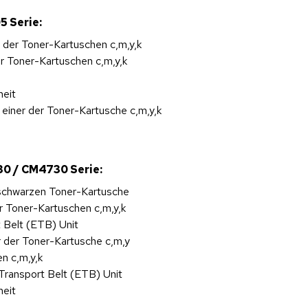
5 Serie:
r der Toner-Kartuschen c,m,y,k
er Toner-Kartuschen c,m,y,k
heit
iner der Toner-Kartusche c,m,y,k
30 / CM4730 Serie:
r schwarzen Toner-Kartusche
r Toner-Kartuschen c,m,y,k
t Belt (ETB) Unit
r der Toner-Kartusche c,m,y
n c,m,y,k
Transport Belt (ETB) Unit
heit