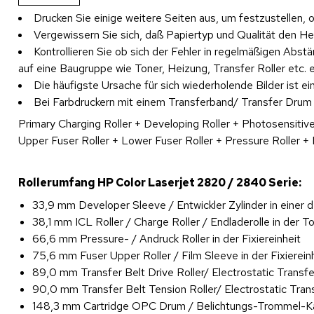
Drucken Sie einige weitere Seiten aus, um festzustellen,
Vergewissern Sie sich, daß Papiertyp und Qualität den Her
Kontrollieren Sie ob sich der Fehler in regelmäßigen Abs
auf eine Baugruppe wie Toner, Heizung, Transfer Roller etc. e
Die häufigste Ursache für sich wiederholende Bilder ist 
Bei Farbdruckern mit einem Transferband/ Transfer Drum ist
Primary Charging Roller + Developing Roller + Photosensitive
Upper Fuser Roller + Lower Fuser Roller + Pressure Roller + 
Rollerumfang HP Color Laserjet 2820 / 2840 Serie:
33,9 mm Developer Sleeve / Entwickler Zylinder in einer 
38,1 mm ICL Roller / Charge Roller / Endladerolle in der T
66,6 mm Pressure- / Andruck Roller in der Fixiereinheit
75,6 mm Fuser Upper Roller / Film Sleeve in der Fixierein
89,0 mm Transfer Belt Drive Roller/ Electrostatic Transf
90,0 mm Transfer Belt Tension Roller/ Electrostatic Tran
148,3 mm Cartridge OPC Drum / Belichtungs-Trommel-K