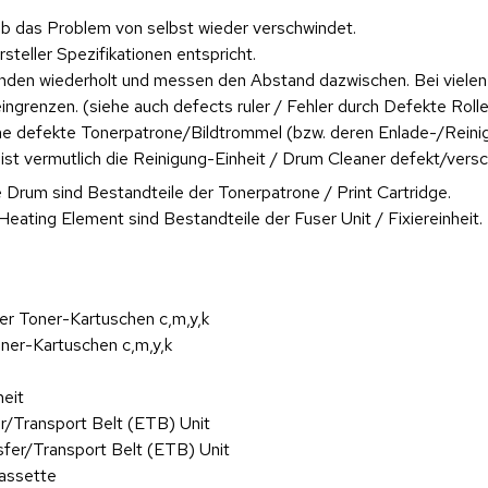
 ob das Problem von selbst wieder verschwindet.
steller Spezifikationen entspricht.
tänden wiederholt und messen den Abstand dazwischen. Bei viele
ingrenzen. (siehe auch defects ruler / Fehler durch Defekte Rolle
eine defekte Tonerpatrone/Bildtrommel (bzw. deren Enlade-/Reinig
 vermutlich die Reinigung-Einheit / Drum Cleaner defekt/verschlis
 Drum sind Bestandteile der Tonerpatrone / Print Cartridge.
Heating Element sind Bestandteile der Fuser Unit / Fixiereinheit.
der Toner-Kartuschen c,m,y,k
oner-Kartuschen c,m,y,k
heit
er/Transport Belt (ETB) Unit
sfer/Transport Belt (ETB) Unit
assette