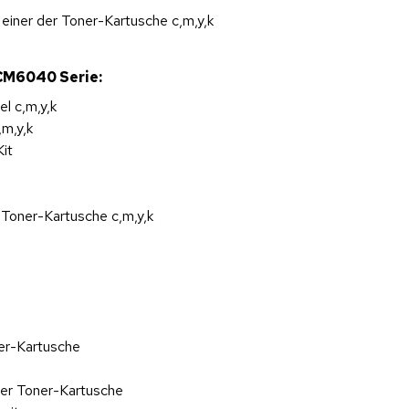
iner der Toner-Kartusche c,m,y,k
 CM6040 Serie:
l c,m,y,k
m,y,k
Kit
Toner-Kartusche c,m,y,k
ner-Kartusche
der Toner-Kartusche