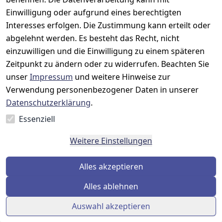
besteht, haben die Möglichkeit, den Widerruf über
Einwilligung oder aufgrund eines berechtigten
eine elektronische Widerrufsfunktion im Einklang mit
Interesses erfolgen. Die Zustimmung kann erteilt oder
den geltenden Widerrufsbestimmungen zu erklären.
Bei Nutzung der Widerrufsfunktion sind neben
abgelehnt werden. Es besteht das Recht, nicht
Angaben zur Identifizierung des zu widerrufenden
einzuwilligen und die Einwilligung zu einem späteren
Vertrags auch weitere personenbezogene
Zeitpunkt zu ändern oder zu widerrufen. Beachten Sie
Informationen wie der Vor- und Nachname sowie die
unser
Impressum
und weitere Hinweise zur
Mailadresse des Verbrauchers bereitzustellen oder
Verwendung personenbezogener Daten in unserer
zu bestätigen.
Datenschutzerklärung
.
Die Erhebung dieser Informationen und deren
Essenziell
Übermittlung an uns erfolgt hierbei gemäß Art. 6 Abs.
1 lit. b DSGVO und nur insoweit, wie sie für die
Weitere Einstellungen
ordnungsgemäße Bearbeitung des Widerrufs
erforderlich sind. Ebenfalls auf Basis von Art. 6 Abs. 1
Alles akzeptieren
lit. b DSGVO werden die bereitgestellten
personenbezogenen Daten verwendet, um den
Alles ablehnen
Zugang der Widerrufserklärung per E-Mail zu
bestätigen. Weitere Rechtsgrundlage für die
Auswahl akzeptieren
Verarbeitung ist Art. 6 Abs. 1 lit. c DSGVO. Wir sind zur