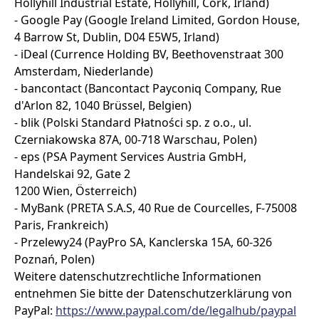
Hollyhill Industrial Estate, Hollyhill, Cork, Irland)
- Google Pay (Google Ireland Limited, Gordon House,
4 Barrow St, Dublin, D04 E5W5, Irland)
- iDeal (Currence Holding BV, Beethovenstraat 300
Amsterdam, Niederlande)
- bancontact (Bancontact Payconiq Company, Rue
d'Arlon 82, 1040 Brüssel, Belgien)
- blik (Polski Standard Płatności sp. z o.o., ul.
Czerniakowska 87A, 00-718 Warschau, Polen)
- eps (PSA Payment Services Austria GmbH,
Handelskai 92, Gate 2
1200 Wien, Österreich)
- MyBank (PRETA S.A.S, 40 Rue de Courcelles, F-75008
Paris, Frankreich)
- Przelewy24 (PayPro SA, Kanclerska 15A, 60-326
Poznań, Polen)
Weitere datenschutzrechtliche Informationen
entnehmen Sie bitte der Datenschutzerklärung von
PayPal:
https://www.paypal.com
/de
/legalhub
/paypal