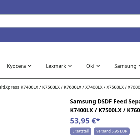
Kyocera
Lexmark
Oki
Samsung
tiXpress K7400LX / K7500LX / K7600LX / X7400LX / X7500LX / X7600
Samsung DSDF Feed Separ
K7400LX / K7500LX / K760
53,95 €
*
Ersatzteil
Versand 5,95 EUR