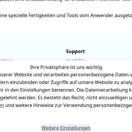
 ohne spezielle Fertigkeiten und Tools vom Anwender ausge
Support
lutions
Hersteller
Ihre Privatsphäre ist uns wichtig
ner-Str. 19
Fehlermeldungen
serer Website und verarbeiten personenbezogene Daten vo
rmark
Druckqualität
etern einzubinden oder Zugriffe auf unsere Website zu anal
940657
Wartungskit
e wir in den Einstellungen benennen. Die Datenverarbeitung 
rilux-shop.de
Roller-Diagramm 
gelehnt werden. Es besteht das Recht, nicht einzuwilligen 
um
und weitere Hinweise zur Verwendung personenbezogen
bis 12:00 Uhr
Ersatzteile aus eigenen Lagerbe
Weitere Einstellungen