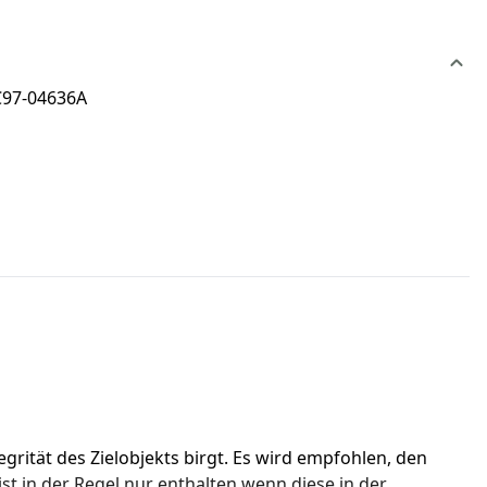
JC97-04636A
rität des Zielobjekts birgt. Es wird empfohlen, den 
ist in der Regel nur enthalten wenn diese in der 