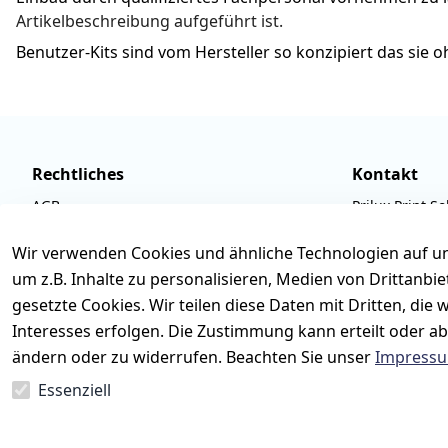
Artikelbeschreibung aufgeführt ist.
Benutzer-Kits sind vom Hersteller so konzipiert das sie
Rechtliches
Kontakt
AGB
Prilux Print So
Impressum
Wilhem-Leusch
Wir verwenden Cookies und ähnliche Technologien auf un
Datenschutzerklärung
D-63322 Röde
um z.B. Inhalte zu personalisieren, Medien von Drittanbi
Barrierefreiheitserklärung
Tel.: 06074 6
gesetzte Cookies. Wir teilen diese Daten mit Dritten, di
Widerrufsbelehrung
Email: info@p
Interesses erfolgen. Die Zustimmung kann erteilt oder ab
ändern oder zu widerrufen. Beachten Sie unser
Impress
Retoureninfo
Mo.-Fr. 09:00 
Essenziell
Vertrag widerrufen