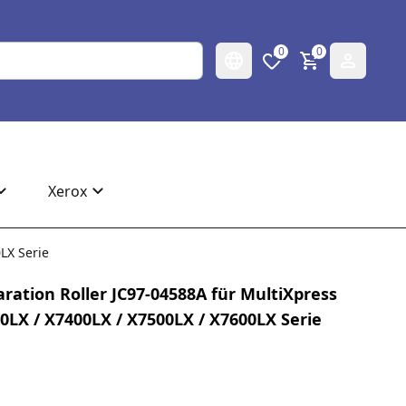
0
0
Xerox
LX Serie
ation Roller JC97-04588A für MultiXpress
0LX / X7400LX / X7500LX / X7600LX Serie