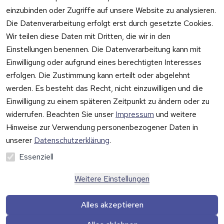
Solutions
Impressum
Fehlermeldung
einzubinden oder Zugriffe auf unsere Website zu analysieren.
Wilhem-
en
Datenschutzer
Die Datenverarbeitung erfolgt erst durch gesetzte Cookies.
Leuschner-Str. 
klärung
Druckqualität
Wir teilen diese Daten mit Dritten, die wir in den
19
Barrierefreiheit
Wartungskit
Einstellungen benennen. Die Datenverarbeitung kann mit
D-63322 
serklärung
Einwilligung oder aufgrund eines berechtigten Interesses
Roller-
Rödermark
erfolgen. Die Zustimmung kann erteilt oder abgelehnt
Widerrufsbeleh
Diagramm 
Tel.: 06074 
rung
werden. Es besteht das Recht, nicht einzuwilligen und die
Ersatzteile 
6940657
Einwilligung zu einem späteren Zeitpunkt zu ändern oder zu
Retoureninfo
aus eigenen 
Email: 
widerrufen. Beachten Sie unser
Impressum
und weitere
Lagerbestan
Versandpaus
info@prilux-
d
chale 5,95 
Hinweise zur Verwendung personenbezogener Daten in
Vertrag
shop.de
Euro
unserer
Datenschutzerklärung
.
widerrufen
Mo.-Fr. 09:00 
Essenziell
bis 12:00 Uhr
Weitere Einstellungen
Alles akzeptieren