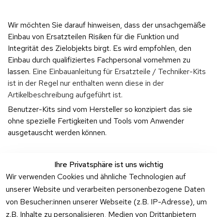
Wir möchten Sie darauf hinweisen, dass der unsachgemäße 
Einbau von Ersatzteilen Risiken für die Funktion und 
Integrität des Zielobjekts birgt. Es wird empfohlen, den 
Einbau durch qualifiziertes Fachpersonal vornehmen zu 
lassen. 
Eine Einbauanleitung für Ersatzteile / Techniker-Kits 
ist in der Regel nur enthalten wenn diese in der 
Artikelbeschreibung aufgeführt ist.
Benutzer-Kits sind vom Hersteller so konzipiert das sie 
ohne spezielle Fertigkeiten und Tools vom Anwender 
ausgetauscht werden können.
Ihre Privatsphäre ist uns wichtig
Wir verwenden Cookies und ähnliche Technologien auf
unserer Website und verarbeiten personenbezogene Daten
Rechtliches
Kontakt
Support
Zahlung 
von Besucher:innen unserer Webseite (z.B. IP-Adresse), um
und 
AGB
Prilux Print 
Hersteller
z.B. Inhalte zu personalisieren, Medien von Drittanbietern
Versand