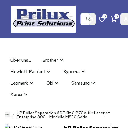
0
0
Über uns...
Brother
Hewlett Packard
Kyocera
Lexmark
Oki
Samsung
Xerox
HP Roller Separation ADF Kit C1P70A für Laserjet
Enterprise 800 - Modelle M830 Serie
HP Roller Separation