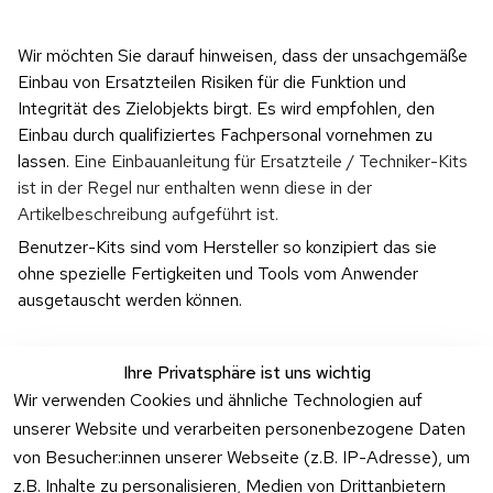
Wir möchten Sie darauf hinweisen, dass der unsachgemäße 
Einbau von Ersatzteilen Risiken für die Funktion und 
Integrität des Zielobjekts birgt. Es wird empfohlen, den 
Einbau durch qualifiziertes Fachpersonal vornehmen zu 
lassen. 
Eine Einbauanleitung für Ersatzteile / Techniker-Kits 
ist in der Regel nur enthalten wenn diese in der 
Artikelbeschreibung aufgeführt ist.
Benutzer-Kits sind vom Hersteller so konzipiert das sie 
ohne spezielle Fertigkeiten und Tools vom Anwender 
ausgetauscht werden können.
Ihre Privatsphäre ist uns wichtig
Wir verwenden Cookies und ähnliche Technologien auf
unserer Website und verarbeiten personenbezogene Daten
Rechtliches
Kontakt
Support
Zahlung 
von Besucher:innen unserer Webseite (z.B. IP-Adresse), um
und 
AGB
Prilux Print 
Hersteller
z.B. Inhalte zu personalisieren, Medien von Drittanbietern
Versand