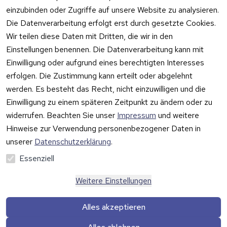
Solutions
Impressum
Fehlermeldung
einzubinden oder Zugriffe auf unsere Website zu analysieren.
Wilhem-
en
Datenschutzer
Die Datenverarbeitung erfolgt erst durch gesetzte Cookies.
Leuschner-Str. 
klärung
Druckqualität
Wir teilen diese Daten mit Dritten, die wir in den
19
Barrierefreiheit
Wartungskit
Einstellungen benennen. Die Datenverarbeitung kann mit
D-63322 
serklärung
Einwilligung oder aufgrund eines berechtigten Interesses
Roller-
Rödermark
erfolgen. Die Zustimmung kann erteilt oder abgelehnt
Widerrufsbeleh
Diagramm 
Tel.: 06074 
rung
werden. Es besteht das Recht, nicht einzuwilligen und die
Ersatzteile 
6940657
Einwilligung zu einem späteren Zeitpunkt zu ändern oder zu
Retoureninfo
aus eigenen 
Email: 
widerrufen. Beachten Sie unser
Impressum
und weitere
Lagerbestan
Versandpaus
info@prilux-
d
chale 5,95 
Hinweise zur Verwendung personenbezogener Daten in
Vertrag
shop.de
Euro
unserer
Datenschutzerklärung
.
widerrufen
Mo.-Fr. 09:00 
Essenziell
bis 12:00 Uhr
Weitere Einstellungen
Alles akzeptieren