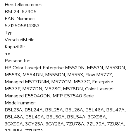
Herstellernummer:
B5L24-67905
EAN-Nummer:
5712505814383
Typ:
Verschleißteile
Kapazität:
n.n.
Passend für:
HP Color Laserjet Enterprise M552DN, M553N, M553DN,
M553X, M554DN, M555DN, M555X, Flow M577Z,
Managed M577DNM, M577CM, M577C, Enterprise
M577F, M577DN, M578C, M578DN, Color Laserjet
Managed E55040DN, MFP E57540 Serie
Modellnummer:
B5L23A, B5L24A, B5L25A, B5L26A, B5L46A, B5L47A,
B5L48A, B5L49A, B5L50A, B5L54A, 3GX98A,
3GX99A, 3GY25A, 3GY26A, 7ZU78A, 7ZU79A, 7ZU81A,
7ZU85A, 7ZU87A