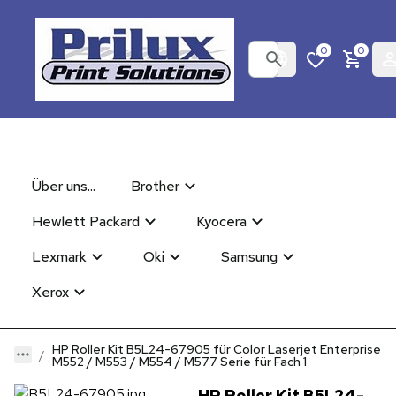
0
0
Über uns...
Brother
Hewlett Packard
Kyocera
Lexmark
Oki
Samsung
Xerox
HP Roller Kit B5L24-67905 für Color Laserjet Enterprise
M552 / M553 / M554 / M577 Serie für Fach 1
HP Roller Kit B5L24-