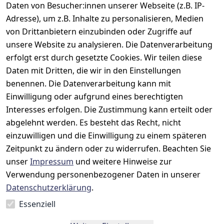
Daten von Besucher:innen unserer Webseite (z.B. IP-
Adresse), um z.B. Inhalte zu personalisieren, Medien
Rechtliches
Kontakt
Support
Zahlung 
von Drittanbietern einzubinden oder Zugriffe auf
und 
AGB
Prilux Print 
Hersteller
unsere Website zu analysieren. Die Datenverarbeitung
Versand
Solutions
Impressum
Fehlermeldun
erfolgt erst durch gesetzte Cookies. Wir teilen diese
Wilhem-
gen
Datenschutze
Daten mit Dritten, die wir in den Einstellungen
Leuschner-Str. 
rklärung
Druckqualität
benennen. Die Datenverarbeitung kann mit
19
Barrierefreihe
Wartungskit
Einwilligung oder aufgrund eines berechtigten
D-63322 
itserklärung
Interesses erfolgen. Die Zustimmung kann erteilt oder
Roller-
Rödermark
Widerrufsbele
Diagramm 
abgelehnt werden. Es besteht das Recht, nicht
Tel.: 06074 
hrung
einzuwilligen und die Einwilligung zu einem späteren
Ersatzteile 
6940657
Zeitpunkt zu ändern oder zu widerrufen. Beachten Sie
Retoureninfo
aus eigenen 
Email: 
unser
Impressum
und weitere Hinweise zur
Lagerbestand
Versandpausc
info@prilux-
hale 5,95 
Verwendung personenbezogener Daten in unserer
Vertrag
shop.de
Euro
Datenschutzerklärung
.
widerrufen
Mo.-Fr. 08:00 
Essenziell
bis 12:00 Uhr