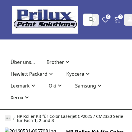
0
0
Über uns...
Brother
Hewlett Packard
Kyocera
Lexmark
Oki
Samsung
Xerox
HP Roller Kit für Color Laserjet CP2025 / CM2320 Serie
für Fach 1, 2 und 3
HP Roller Kit für Color