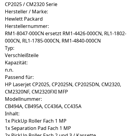
CP2025 / CM2320 Serie
Hersteller / Marke:
Hewlett Packard
Herstellernummer:
RM1-8047-000CN ersetzt RM1-4426-000CN, RL1-1802-
000CN, RL1-1785-000CN, RM1-4840-000CN
Typ:
Verschleißteile
Kapazität:
n.n.
Passend für:
HP Laserjet CP2025, CP2025N, CP2025DN, CM2320,
CM2320NF, CM2320FXI MFP
Modellnummer:
CB494A, CB495A, CC436A, CC435A
Inhalt:
1x PickUp Roller Fach 1 MP
1x Separation Pad Fach 1 MP
2x PickUp Roller Fach 2 und 3 / Kassette