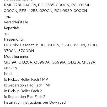
RM1-0731-040CN, RC1-1535-000CN, RC1-0954-
000CN, RF5-4258-020CN, RC1-0939-000CN
Typ:
Verschleißteile
Kapazität:
n.n.
Passend für:
HP Color Laserjet 3500, 3500N, 3550, 3550N, 3700,
3700N, 3700DN
Modellnummer:
Q1319A, Q1320A, Q5990A, Q5991A, Q1321A, Q1322A,
Q1323A.
Inhalt:
1x PickUp Roller Fach 1 MP
1x Separation Pad Fach 1 MP
1x PickUp Roller Fach 2
1x Separation Pad Fach 2
Installation Instructions per Download