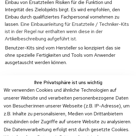
Einbau von Ersatzteilen Risiken für die Funktion und 
Integrität des Zielobjekts birgt. Es wird empfohlen, den 
Einbau durch qualifiziertes Fachpersonal vornehmen zu 
lassen. 
Eine Einbauanleitung für Ersatzteile / Techniker-Kits 
ist in der Regel nur enthalten wenn diese in der 
Artikelbeschreibung aufgeführt ist.
Benutzer-Kits sind vom Hersteller so konzipiert das sie 
ohne spezielle Fertigkeiten und Tools vom Anwender 
ausgetauscht werden können.
Ihre Privatsphäre ist uns wichtig
Wir verwenden Cookies und ähnliche Technologien auf
unserer Website und verarbeiten personenbezogene Daten
Rechtliches
Kontakt
Support
Zahlung 
von Besucher:innen unserer Webseite (z.B. IP-Adresse), um
und 
AGB
Prilux Print 
Hersteller
z.B. Inhalte zu personalisieren, Medien von Drittanbietern
Versand
Solutions
Impressum
Fehlermeldung
einzubinden oder Zugriffe auf unsere Website zu analysieren.
Wilhem-
en
Datenschutzer
Die Datenverarbeitung erfolgt erst durch gesetzte Cookies.
Leuschner-Str. 
klärung
Druckqualität