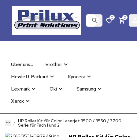
0
0
Über uns...
Brother
Hewlett Packard
Kyocera
Lexmark
Oki
Samsung
Xerox
HP Roller Kit für Color Laserjet 3500 / 3550 / 3700
Serie für Fach 1 und 2
HP Roller Kit für Color