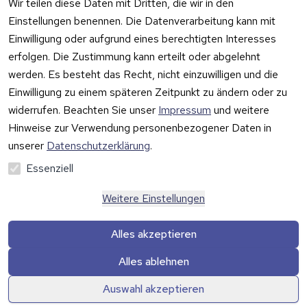
Wir teilen diese Daten mit Dritten, die wir in den
19
Barrierefreiheit
Wartungskit
Einstellungen benennen. Die Datenverarbeitung kann mit
D-63322 
serklärung
Einwilligung oder aufgrund eines berechtigten Interesses
Roller-
Rödermark
erfolgen. Die Zustimmung kann erteilt oder abgelehnt
Widerrufsbeleh
Diagramm 
Tel.: 06074 
rung
werden. Es besteht das Recht, nicht einzuwilligen und die
Ersatzteile 
6940657
Einwilligung zu einem späteren Zeitpunkt zu ändern oder zu
Retoureninfo
aus eigenen 
Email: 
widerrufen. Beachten Sie unser
Impressum
und weitere
Lagerbestan
Versandpaus
info@prilux-
d
chale 5,95 
Hinweise zur Verwendung personenbezogener Daten in
Vertrag
shop.de
Euro
unserer
Datenschutzerklärung
.
widerrufen
Mo.-Fr. 09:00 
Essenziell
bis 12:00 Uhr
Weitere Einstellungen
Alles akzeptieren
Alles ablehnen
Auswahl akzeptieren
© Prilux Online Shop 2026