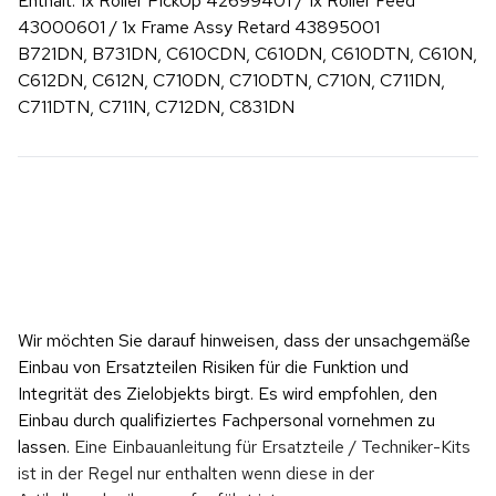
Enthält: 1x Roller PickUp 42699401 / 1x Roller Feed
43000601 / 1x Frame Assy Retard 43895001
B721DN, B731DN, C610CDN, C610DN, C610DTN, C610N,
C612DN, C612N, C710DN, C710DTN, C710N, C711DN,
C711DTN, C711N, C712DN, C831DN
Wir möchten Sie darauf hinweisen, dass der unsachgemäße 
Einbau von Ersatzteilen Risiken für die Funktion und 
Integrität des Zielobjekts birgt. Es wird empfohlen, den 
Einbau durch qualifiziertes Fachpersonal vornehmen zu 
lassen. 
Eine Einbauanleitung für Ersatzteile / Techniker-Kits 
ist in der Regel nur enthalten wenn diese in der 