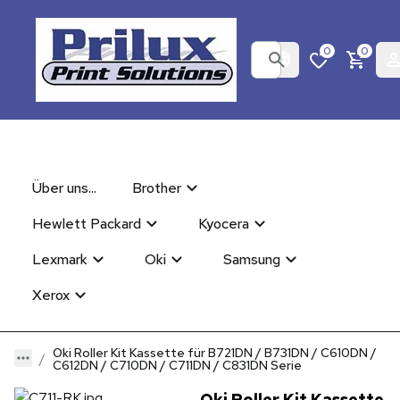
0
0
Über uns...
Brother
Hewlett Packard
Kyocera
Lexmark
Oki
Samsung
Xerox
Oki Roller Kit Kassette für B721DN / B731DN / C610DN /
C612DN / C710DN / C711DN / C831DN Serie
Oki Roller Kit Kassette