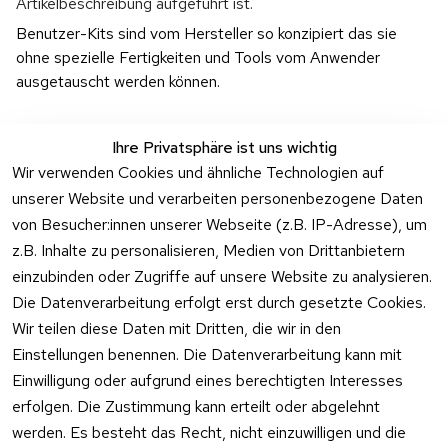
Artikelbeschreibung aufgeführt ist.
Benutzer-Kits sind vom Hersteller so konzipiert das sie 
ohne spezielle Fertigkeiten und Tools vom Anwender 
ausgetauscht werden können.
Ihre Privatsphäre ist uns wichtig
Wir verwenden Cookies und ähnliche Technologien auf
unserer Website und verarbeiten personenbezogene Daten
Rechtliches
Kontakt
Support
Zahlung 
von Besucher:innen unserer Webseite (z.B. IP-Adresse), um
und 
AGB
Prilux Print 
Hersteller
z.B. Inhalte zu personalisieren, Medien von Drittanbietern
Versand
Solutions
Impressum
Fehlermeldung
einzubinden oder Zugriffe auf unsere Website zu analysieren.
Wilhem-
en
Datenschutzer
Die Datenverarbeitung erfolgt erst durch gesetzte Cookies.
Leuschner-Str. 
klärung
Druckqualität
Wir teilen diese Daten mit Dritten, die wir in den
19
Barrierefreiheit
Wartungskit
Einstellungen benennen. Die Datenverarbeitung kann mit
D-63322 
serklärung
Einwilligung oder aufgrund eines berechtigten Interesses
Roller-
Rödermark
erfolgen. Die Zustimmung kann erteilt oder abgelehnt
Widerrufsbeleh
Diagramm 
Tel.: 06074 
rung
werden. Es besteht das Recht, nicht einzuwilligen und die
Ersatzteile 
6940657