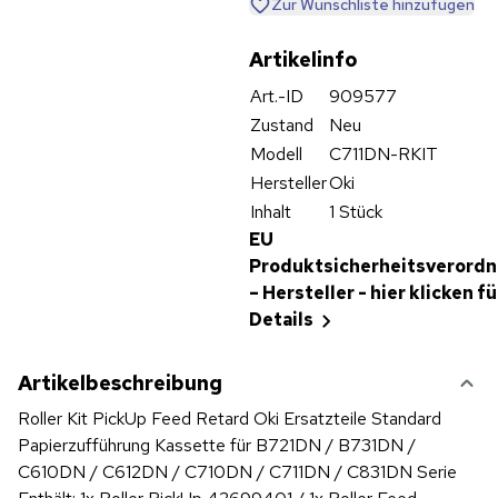
Zur Wunschliste hinzufügen
Artikelinfo
Art.-ID
909577
Zustand
Neu
Modell
C711DN-RKIT
Hersteller
Oki
Inhalt
1 Stück
EU
Produktsicherheitsverord
– Hersteller - hier klicken fü
Details
Artikelbeschreibung
Roller Kit PickUp Feed Retard Oki Ersatzteile Standard
Papierzufführung Kassette für B721DN / B731DN /
C610DN / C612DN / C710DN / C711DN / C831DN Serie