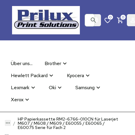
0
0
Über uns...
Brother
Hewlett Packard
Kyocera
Lexmark
Oki
Samsung
Xerox
HP Papierkassette RM2-6766-010CN für Laserjet
M607 / M608 / M609 / E60055 / E60065 /
E60075 Serie für Fach 2