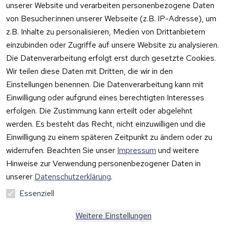
unserer Website und verarbeiten personenbezogene Daten
Rechtliches
Kontakt
Support
Zahlung 
von Besucher:innen unserer Webseite (z.B. IP-Adresse), um
und 
AGB
Prilux Print 
Hersteller
z.B. Inhalte zu personalisieren, Medien von Drittanbietern
Versand
Solutions
Impressum
Fehlermeldung
einzubinden oder Zugriffe auf unsere Website zu analysieren.
Wilhem-
en
Datenschutzer
Die Datenverarbeitung erfolgt erst durch gesetzte Cookies.
Leuschner-Str. 
klärung
Druckqualität
Wir teilen diese Daten mit Dritten, die wir in den
19
Barrierefreiheit
Wartungskit
Einstellungen benennen. Die Datenverarbeitung kann mit
D-63322 
serklärung
Einwilligung oder aufgrund eines berechtigten Interesses
Roller-
Rödermark
erfolgen. Die Zustimmung kann erteilt oder abgelehnt
Widerrufsbeleh
Diagramm 
Tel.: 06074 
rung
werden. Es besteht das Recht, nicht einzuwilligen und die
Ersatzteile 
6940657
Einwilligung zu einem späteren Zeitpunkt zu ändern oder zu
Retoureninfo
aus eigenen 
Email: 
widerrufen. Beachten Sie unser
Impressum
und weitere
Lagerbestan
Versandpaus
info@prilux-
d
chale 5,95 
Hinweise zur Verwendung personenbezogener Daten in
Vertrag
shop.de
Euro
unserer
Datenschutzerklärung
.
widerrufen
Mo.-Fr. 09:00 
Essenziell
bis 12:00 Uhr
Weitere Einstellungen