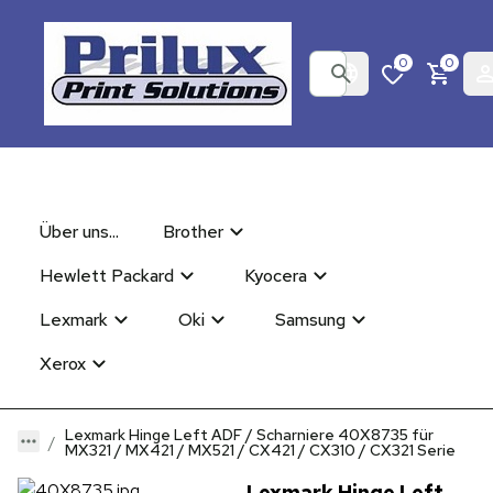
0
0
Über uns...
Brother
Hewlett Packard
Kyocera
Lexmark
Oki
Samsung
Xerox
Lexmark Hinge Left ADF / Scharniere 40X8735 für
MX321 / MX421 / MX521 / CX421 / CX310 / CX321 Serie
Lexmark Hinge Left