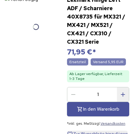
ADF / Scharniere
40X8735 für MX321 /
MX421 / MX521 /
CX421 / CX310 /
CX321 Serie
71,95 €
*
Ersatzteil
Versand 5,95 EUR
Ab Lager verfügbar, Lieferzeit:
1-3 Tage
In den Warenkorb
*
inkl. ges. MwSt
zzgl.
Versandkosten
Zur Wunschliste hinzufügen