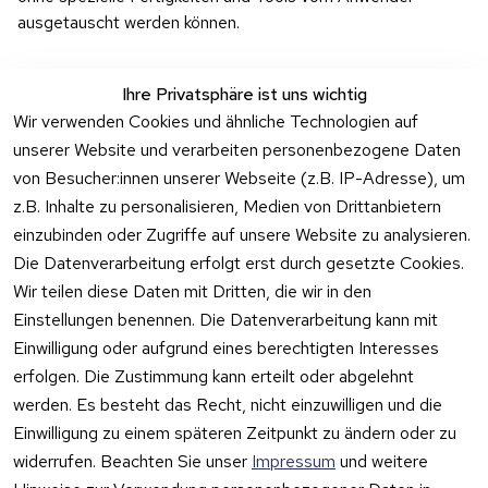
ausgetauscht werden können.
Ihre Privatsphäre ist uns wichtig
Wir verwenden Cookies und ähnliche Technologien auf
unserer Website und verarbeiten personenbezogene Daten
Rechtliches
Kontakt
Support
Zahlung 
von Besucher:innen unserer Webseite (z.B. IP-Adresse), um
und 
AGB
Prilux Print 
Hersteller
z.B. Inhalte zu personalisieren, Medien von Drittanbietern
Versand
Solutions
Impressum
Fehlermeldung
einzubinden oder Zugriffe auf unsere Website zu analysieren.
Wilhem-
en
Datenschutzer
Die Datenverarbeitung erfolgt erst durch gesetzte Cookies.
Leuschner-Str. 
klärung
Druckqualität
Wir teilen diese Daten mit Dritten, die wir in den
19
Barrierefreiheit
Wartungskit
Einstellungen benennen. Die Datenverarbeitung kann mit
D-63322 
serklärung
Einwilligung oder aufgrund eines berechtigten Interesses
Roller-
Rödermark
erfolgen. Die Zustimmung kann erteilt oder abgelehnt
Widerrufsbeleh
Diagramm 
Tel.: 06074 
rung
werden. Es besteht das Recht, nicht einzuwilligen und die
Ersatzteile 
6940657
Einwilligung zu einem späteren Zeitpunkt zu ändern oder zu
Retoureninfo
aus eigenen 
Email: 
widerrufen. Beachten Sie unser
Impressum
und weitere
Lagerbestan
Versandpaus
info@prilux-
d
chale 5,95 