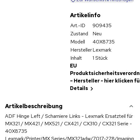
Artikelinfo
Art.-ID
909435
Zustand
Neu
Modell
40X8735
Hersteller
Lexmark
Inhalt
1 Stück
EU
Produktsicherheitsverord
– Hersteller - hier klicken fü
Details
Artikelbeschreibung
ADF Hinge Left / Scharniere Links - Lexmark Ersatzteil für
MX321 / MX421 / MX521 / CX421 / CX310 / CX321 Serie -
40X8735
Lexmark/Printer/MX Series/MX321adw/7017-278/Imaging