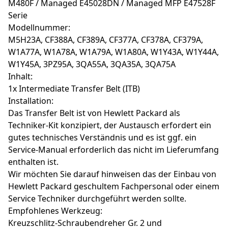
M480F / Managed E45028DN / Managed MFP E47528F
Serie
Modellnummer:
M5H23A, CF388A, CF389A, CF377A, CF378A, CF379A,
W1A77A, W1A78A, W1A79A, W1A80A, W1Y43A, W1Y44A,
W1Y45A, 3PZ95A, 3QA55A, 3QA35A, 3QA75A
Inhalt:
1x Intermediate Transfer Belt (ITB)
Installation:
Das Transfer Belt ist von Hewlett Packard als
Techniker-Kit konzipiert, der Austausch erfordert ein
gutes technisches Verständnis und es ist ggf. ein
Service-Manual erforderlich das nicht im Lieferumfang
enthalten ist.
Wir möchten Sie darauf hinweisen das der Einbau von
Hewlett Packard geschultem Fachpersonal oder einem
Service Techniker durchgeführt werden sollte.
Empfohlenes Werkzeug:
Kreuzschlitz-Schraubendreher Gr. 2 und