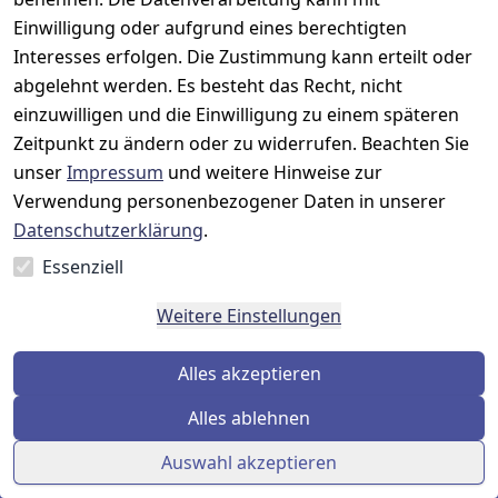
19
Barrierefreihe
Wartungskit
Einwilligung oder aufgrund eines berechtigten
D-63322 
itserklärung
Interesses erfolgen. Die Zustimmung kann erteilt oder
Roller-
Rödermark
Widerrufsbele
Diagramm 
abgelehnt werden. Es besteht das Recht, nicht
Tel.: 06074 
hrung
einzuwilligen und die Einwilligung zu einem späteren
Ersatzteile 
6940657
Zeitpunkt zu ändern oder zu widerrufen. Beachten Sie
Retoureninfo
aus eigenen 
Email: 
unser
Impressum
und weitere Hinweise zur
Lagerbestand
Versandpausc
info@prilux-
hale 5,95 
Verwendung personenbezogener Daten in unserer
Vertrag
shop.de
Euro
Datenschutzerklärung
.
widerrufen
Mo.-Fr. 09:00 
Essenziell
bis 12:00 Uhr
Weitere Einstellungen
Alles akzeptieren
Alles ablehnen
Auswahl akzeptieren
© Prilux Online Shop 2026