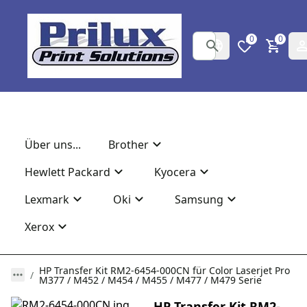
0
0
Über uns...
Brother
Hewlett Packard
Kyocera
Lexmark
Oki
Samsung
Xerox
HP Transfer Kit RM2-6454-000CN für Color Laserjet Pro
M377 / M452 / M454 / M455 / M477 / M479 Serie
HP Transfer Kit RM2-