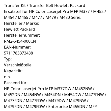
Transfer Kit / Transfer Belt Hewlett Packard
Ersatzteil für HP Color Laserjet Pro MFP M377 / M452 /
M454 / M455 / M477 / M479 / M480 Serie.
Hersteller / Marke:
Hewlett Packard
Herstellernummer:
RM2-6454-000CN
EAN-Nummer:
5711783373438
Typ:
Verschleißteile
Kapazität:
n.n.
Passend für:
HP Color Laserjet Pro MFP M377DW / M452NW /
M452DN / M454NW / M454DN / M454DW / M477FNW /
M477FDN / M477FDW / M479DW / M479NW /
M479FDN / M479FDW / Enterprise M455DN / MFP