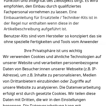
Funktion und Integrität des Zielobjekts birgt. Es wird 
empfohlen, den Einbau durch qualifiziertes 
Fachpersonal vornehmen zu lassen. 
Eine 
Einbauanleitung für Ersatzteile / Techniker-Kits ist in 
der Regel nur enthalten wenn diese in der 
Artikelbeschreibung aufgeführt ist.
Benutzer-Kits sind vom Hersteller so konzipiert das sie 
ohne spezielle Fertigkeiten und Tools vom Anwender 
ausgetauscht werden können.
Ihre Privatsphäre ist uns wichtig
Wir verwenden Cookies und ähnliche Technologien auf
unserer Website und verarbeiten personenbezogene
Daten von Besucher:innen unserer Webseite (z.B. IP-
Adresse), um z.B. Inhalte zu personalisieren, Medien
Rechtliches
Kontakt
Support
Zahlung 
von Drittanbietern einzubinden oder Zugriffe auf
und 
AGB
Prilux Print 
Hersteller
unsere Website zu analysieren. Die Datenverarbeitung
Versand
Solutions
Impressum
Fehlermeldun
erfolgt erst durch gesetzte Cookies. Wir teilen diese
Wilhem-
gen
Datenschutze
Daten mit Dritten, die wir in den Einstellungen
Leuschner-Str. 
rklärung
Druckqualität
benennen. Die Datenverarbeitung kann mit