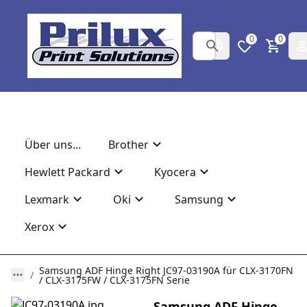
0
0
Über uns...
Brother
Hewlett Packard
Kyocera
Lexmark
Oki
Samsung
Xerox
Samsung ADF Hinge Right JC97-03190A für CLX-3170FN
/ CLX-3175FW / CLX-3175FN Serie
Samsung ADF Hinge