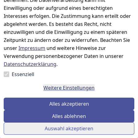
benennen. Die Datenverarbeitung kann mit
19
Barrierefreihe
Wartungskit
Einwilligung oder aufgrund eines berechtigten
D-63322 
itserklärung
Interesses erfolgen. Die Zustimmung kann erteilt oder
Roller-
Rödermark
Widerrufsbele
Diagramm 
abgelehnt werden. Es besteht das Recht, nicht
Tel.: 06074 
hrung
einzuwilligen und die Einwilligung zu einem späteren
Ersatzteile 
6940657
Zeitpunkt zu ändern oder zu widerrufen. Beachten Sie
Retoureninfo
aus eigenen 
Email: 
unser
Impressum
und weitere Hinweise zur
Lagerbestand
Versandpausc
info@prilux-
hale 5,95 
Verwendung personenbezogener Daten in unserer
Vertrag
shop.de
Euro
Datenschutzerklärung
.
widerrufen
Mo.-Fr. 09:00 
Essenziell
bis 12:00 Uhr
Weitere Einstellungen
Alles akzeptieren
Alles ablehnen
Auswahl akzeptieren
© Prilux Online Shop 2026