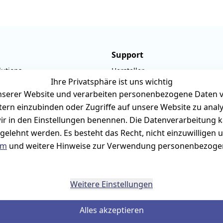
Support
lutions
Hersteller
Ihre Privatsphäre ist uns wichtig
ner-Str. 19
Fehlermeldungen
serer Website und verarbeiten personenbezogene Daten vo
rmark
Druckqualität
etern einzubinden oder Zugriffe auf unsere Website zu anal
940657
Wartungskit
e wir in den Einstellungen benennen. Die Datenverarbeitung 
rilux-shop.de
Roller-Diagramm 
gelehnt werden. Es besteht das Recht, nicht einzuwilligen 
um
und weitere Hinweise zur Verwendung personenbezogen
bis 12:00 Uhr
Ersatzteile aus eigenen Lagerbe
Weitere Einstellungen
Alles akzeptieren