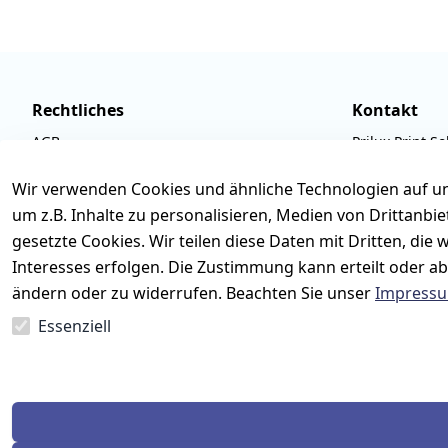
Rechtliches
Kontakt
AGB
Prilux Print So
Impressum
Wilhem-Leusch
Wir verwenden Cookies und ähnliche Technologien auf un
Datenschutzerklärung
D-63322 Röde
um z.B. Inhalte zu personalisieren, Medien von Drittanbi
Barrierefreiheitserklärung
Tel.: 06074 6
gesetzte Cookies. Wir teilen diese Daten mit Dritten, di
Widerrufsbelehrung
Email: info@p
Interesses erfolgen. Die Zustimmung kann erteilt oder ab
ändern oder zu widerrufen. Beachten Sie unser
Impress
Retoureninfo
Mo.-Fr. 09:00 
Essenziell
Vertrag widerrufen