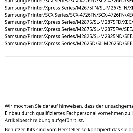
Samsung/Printer/SCX Series/SCX-4726FD/SCX-4726FD/SE
Samsung/Printer/Xpress Series/M2675FN/SL-M2675FN/XE
Samsung/Printer/SCX Series/SCX-4726FN/SCX-4726FN/X
Samsung/Printer/Xpress Series/M2875/SL-M2875FD/XEC/I
Samsung/Printer/Xpress Series/M2875/SL-M2875FW/SEE/I
Samsung/Printer/Xpress Series/M2825/SL-M2825ND/SEE/I
Samsung/Printer/Xpress Series/M2625D/SL-M2625D/SEE/I
Wir möchten Sie darauf hinweisen, dass der unsachgemäße 
Einbau durch qualifiziertes Fachpersonal vornehmen zu l
Artikelbeschreibung aufgeführt ist.
Benutzer-Kits sind vom Hersteller so konzipiert das sie