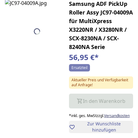
Samsung ADF PickUp
Roller Assy JC97-04009A
für MultiXpress
X3220NR / X3280NR /
SCX-8230NA / SCX-
8240NA Serie
56,95 €
*
Ersatzteil
Aktueller Preis und Verfügbarkeit
auf Anfrage!
In den Warenkorb
*
inkl. ges. MwSt
zzgl.
Versandkosten
Zur Wunschliste
hinzufügen