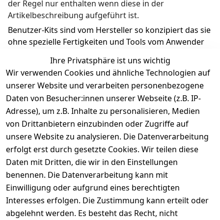
der Regel nur enthalten wenn diese in der 
Artikelbeschreibung aufgeführt ist.
Benutzer-Kits sind vom Hersteller so konzipiert das sie 
ohne spezielle Fertigkeiten und Tools vom Anwender 
ausgetauscht werden können.
Ihre Privatsphäre ist uns wichtig
Wir verwenden Cookies und ähnliche Technologien auf
unserer Website und verarbeiten personenbezogene
Daten von Besucher:innen unserer Webseite (z.B. IP-
Adresse), um z.B. Inhalte zu personalisieren, Medien
Rechtliches
Kontakt
Support
Zahlung 
von Drittanbietern einzubinden oder Zugriffe auf
und 
AGB
Prilux Print 
Hersteller
unsere Website zu analysieren. Die Datenverarbeitung
Versand
Solutions
Impressum
Fehlermeldun
erfolgt erst durch gesetzte Cookies. Wir teilen diese
Wilhem-
gen
Datenschutze
Daten mit Dritten, die wir in den Einstellungen
Leuschner-Str. 
rklärung
Druckqualität
benennen. Die Datenverarbeitung kann mit
19
Barrierefreihe
Wartungskit
Einwilligung oder aufgrund eines berechtigten
D-63322 
itserklärung
Interesses erfolgen. Die Zustimmung kann erteilt oder
Roller-
Rödermark
Widerrufsbele
Diagramm 
abgelehnt werden. Es besteht das Recht, nicht