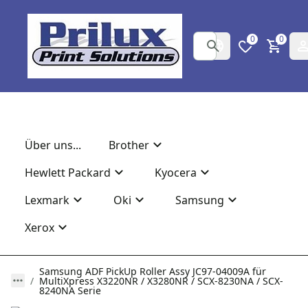
0
0
Über uns...
Brother
Hewlett Packard
Kyocera
Lexmark
Oki
Samsung
Xerox
Samsung ADF PickUp Roller Assy JC97-04009A für
MultiXpress X3220NR / X3280NR / SCX-8230NA / SCX-
8240NA Serie