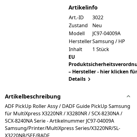
Artikelinfo
Art.-ID
3022
Zustand
Neu
Modell
JC97-04009A
Hersteller
Samsung / HP
Inhalt
1 Stück
EU
Produktsicherheitsverordn
– Hersteller - hier klicken fü
Details
Artikelbeschreibung
ADF PickUp Roller Assy / DADF Guide PickUp Samsung
für MultiXpress X3220NR / X3280NR / SCX-8230NA /
SCX-8240NA Serie - Artikelnummer JC97-04009A
Samsung/Printer/MultiXpress Series/X3220NR/SL-
X3220NR/SEE/RADF