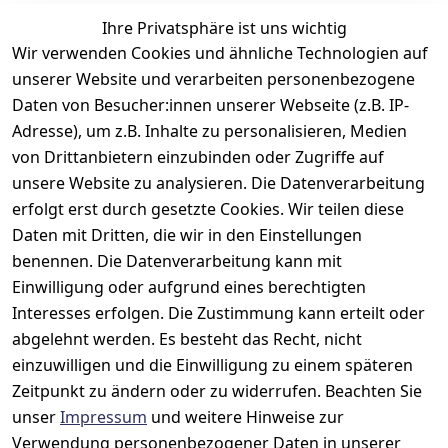
ausgetauscht werden können.
Ihre Privatsphäre ist uns wichtig
Wir verwenden Cookies und ähnliche Technologien auf
unserer Website und verarbeiten personenbezogene
Daten von Besucher:innen unserer Webseite (z.B. IP-
Adresse), um z.B. Inhalte zu personalisieren, Medien
Rechtliches
Kontakt
Support
Zahlung 
von Drittanbietern einzubinden oder Zugriffe auf
und 
AGB
Prilux Print 
Hersteller
unsere Website zu analysieren. Die Datenverarbeitung
Versand
Solutions
Impressum
Fehlermeldun
erfolgt erst durch gesetzte Cookies. Wir teilen diese
Wilhem-
gen
Datenschutze
Daten mit Dritten, die wir in den Einstellungen
Leuschner-Str. 
rklärung
Druckqualität
benennen. Die Datenverarbeitung kann mit
19
Barrierefreihe
Wartungskit
Einwilligung oder aufgrund eines berechtigten
D-63322 
itserklärung
Interesses erfolgen. Die Zustimmung kann erteilt oder
Roller-
Rödermark
Widerrufsbele
Diagramm 
abgelehnt werden. Es besteht das Recht, nicht
Tel.: 06074 
hrung
einzuwilligen und die Einwilligung zu einem späteren
Ersatzteile 
6940657
Zeitpunkt zu ändern oder zu widerrufen. Beachten Sie
Retoureninfo
aus eigenen 
Email: 
unser
Impressum
und weitere Hinweise zur
Lagerbestand
Versandpausc
info@prilux-
hale 5,95 
Verwendung personenbezogener Daten in unserer