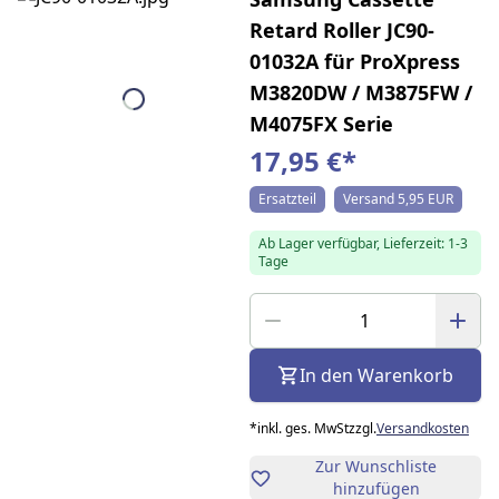
Retard Roller JC90-
01032A für ProXpress
M3820DW / M3875FW /
M4075FX Serie
17,95 €
*
Ersatzteil
Versand 5,95 EUR
Ab Lager verfügbar, Lieferzeit: 1-3
Tage
In den Warenkorb
*
inkl. ges. MwSt
zzgl.
Versandkosten
Zur Wunschliste
hinzufügen