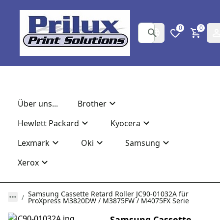
0
0
Über uns...
Brother
Hewlett Packard
Kyocera
Lexmark
Oki
Samsung
Xerox
Samsung Cassette Retard Roller JC90-01032A für
ProXpress M3820DW / M3875FW / M4075FX Serie
Samsung Cassette