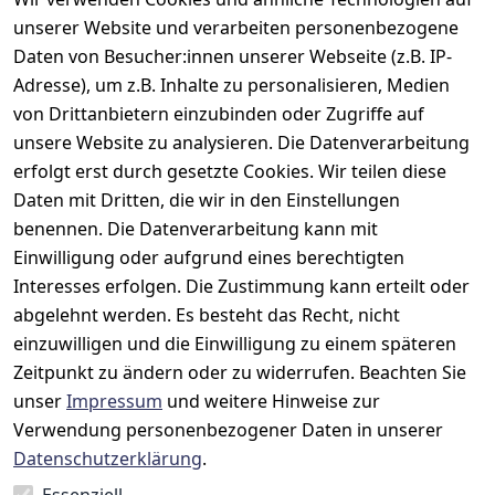
unserer Website und verarbeiten personenbezogene
Daten von Besucher:innen unserer Webseite (z.B. IP-
Adresse), um z.B. Inhalte zu personalisieren, Medien
Rechtliches
Kontakt
Support
Zahlung 
von Drittanbietern einzubinden oder Zugriffe auf
und 
AGB
Prilux Print 
Hersteller
unsere Website zu analysieren. Die Datenverarbeitung
Versand
Solutions
Impressum
Fehlermeldun
erfolgt erst durch gesetzte Cookies. Wir teilen diese
Wilhem-
gen
Datenschutze
Daten mit Dritten, die wir in den Einstellungen
Leuschner-Str. 
rklärung
Druckqualität
benennen. Die Datenverarbeitung kann mit
19
Barrierefreihe
Wartungskit
Einwilligung oder aufgrund eines berechtigten
D-63322 
itserklärung
Interesses erfolgen. Die Zustimmung kann erteilt oder
Roller-
Rödermark
Widerrufsbele
Diagramm 
abgelehnt werden. Es besteht das Recht, nicht
Tel.: 06074 
hrung
einzuwilligen und die Einwilligung zu einem späteren
Ersatzteile 
6940657
Zeitpunkt zu ändern oder zu widerrufen. Beachten Sie
Retoureninfo
aus eigenen 
Email: 
unser
Impressum
und weitere Hinweise zur
Lagerbestand
Versandpausc
info@prilux-
hale 5,95 
Verwendung personenbezogener Daten in unserer
Vertrag
shop.de
Euro
Datenschutzerklärung
.
widerrufen
Mo.-Fr. 09:00 