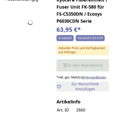
Fuser Unit FK-580 für
FS-C5350DN / Ecosys
P6030CDN Serie
63,95 €
*
Ersatzteil
Versand 5,95 EUR
Aktueller Preis und Verfügbarkeit
auf Anfrage!
In den Warenkorb
*
inkl. ges. MwSt
zzgl.
Versandkosten
Zur Wunschliste
hinzufügen
Artikelinfo
Art.-ID
2660