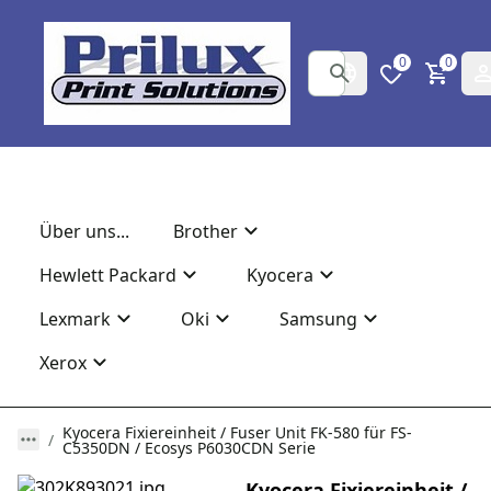
0
0
Über uns...
Brother
Hewlett Packard
Kyocera
Lexmark
Oki
Samsung
Xerox
Kyocera Fixiereinheit / Fuser Unit FK-580 für FS-
C5350DN / Ecosys P6030CDN Serie
Kyocera Fixiereinheit /