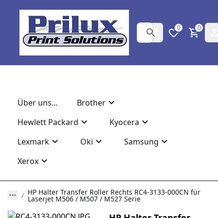
0
0
Über uns...
Brother
Hewlett Packard
Kyocera
Lexmark
Oki
Samsung
Xerox
HP Halter Transfer Roller Rechts RC4-3133-000CN für
Laserjet M506 / M507 / M527 Serie
HP Halter Transfer