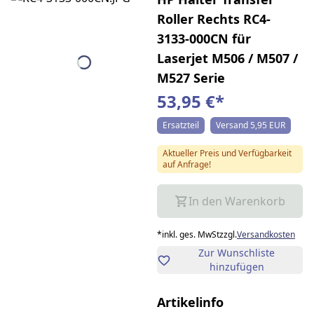
Roller Rechts RC4-
3133-000CN für
Laserjet M506 / M507 /
M527 Serie
53,95 €
*
Ersatzteil
Versand 5,95 EUR
Aktueller Preis und Verfügbarkeit
auf Anfrage!
In den Warenkorb
*
inkl. ges. MwSt
zzgl.
Versandkosten
Zur Wunschliste
hinzufügen
Artikelinfo