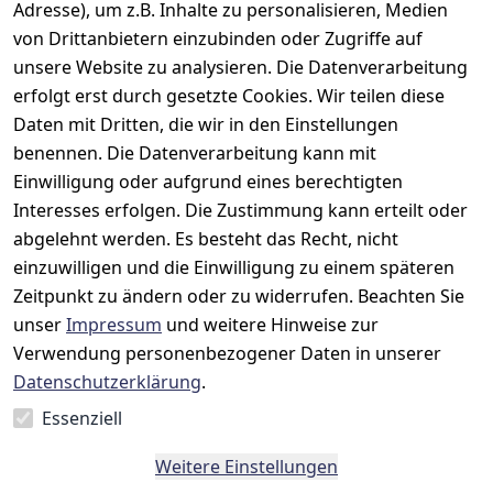
Adresse), um z.B. Inhalte zu personalisieren, Medien
Rechtliches
Kontakt
Support
Zahlung 
von Drittanbietern einzubinden oder Zugriffe auf
und 
AGB
Prilux Print 
Hersteller
unsere Website zu analysieren. Die Datenverarbeitung
Versand
Solutions
Impressum
Fehlermeldun
erfolgt erst durch gesetzte Cookies. Wir teilen diese
Wilhem-
gen
Datenschutze
Daten mit Dritten, die wir in den Einstellungen
Leuschner-Str. 
rklärung
Druckqualität
benennen. Die Datenverarbeitung kann mit
19
Barrierefreihe
Wartungskit
Einwilligung oder aufgrund eines berechtigten
D-63322 
itserklärung
Interesses erfolgen. Die Zustimmung kann erteilt oder
Roller-
Rödermark
Widerrufsbele
Diagramm 
abgelehnt werden. Es besteht das Recht, nicht
Tel.: 06074 
hrung
einzuwilligen und die Einwilligung zu einem späteren
Ersatzteile 
6940657
Zeitpunkt zu ändern oder zu widerrufen. Beachten Sie
Retoureninfo
aus eigenen 
Email: 
unser
Impressum
und weitere Hinweise zur
Lagerbestand
Versandpausc
info@prilux-
hale 5,95 
Verwendung personenbezogener Daten in unserer
Vertrag
shop.de
Euro
Datenschutzerklärung
.
widerrufen
Mo.-Fr. 09:00 
Essenziell
bis 12:00 Uhr
Weitere Einstellungen