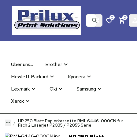
0
0
Über uns...
Brother
Hewlett Packard
Kyocera
Lexmark
Oki
Samsung
Xerox
HP 250 Blatt Papierkassette RM1-6446-000CN für
Fach 2 Laserjet P2035 / P2055 Serie
HP 250 Blatt