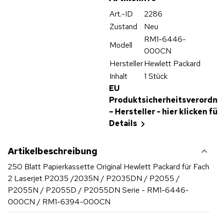
Art.-ID
2286
Zustand
Neu
RM1-6446-
Modell
000CN
Hersteller
Hewlett Packard
Inhalt
1 Stück
EU
Produktsicherheitsverord
– Hersteller - hier klicken fü
Details
Artikelbeschreibung
250 Blatt Papierkassette Original Hewlett Packard für Fach
2 Laserjet P2035 /2035N / P2035DN / P2055 /
P2055N / P2055D / P2055DN Serie - RM1-6446-
000CN / RM1-6394-000CN