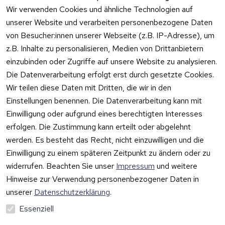
Wir verwenden Cookies und ähnliche Technologien auf
unserer Website und verarbeiten personenbezogene Daten
Rechtliches
Kontakt
Support
Zahlung 
von Besucher:innen unserer Webseite (z.B. IP-Adresse), um
und 
AGB
Prilux Print 
Hersteller
z.B. Inhalte zu personalisieren, Medien von Drittanbietern
Versand
Solutions
Impressum
Fehlermeldung
einzubinden oder Zugriffe auf unsere Website zu analysieren.
Wilhem-
en
Datenschutzer
Die Datenverarbeitung erfolgt erst durch gesetzte Cookies.
Leuschner-Str. 
klärung
Druckqualität
Wir teilen diese Daten mit Dritten, die wir in den
19
Barrierefreiheit
Wartungskit
Einstellungen benennen. Die Datenverarbeitung kann mit
D-63322 
serklärung
Einwilligung oder aufgrund eines berechtigten Interesses
Roller-
Rödermark
erfolgen. Die Zustimmung kann erteilt oder abgelehnt
Widerrufsbeleh
Diagramm 
Tel.: 06074 
rung
werden. Es besteht das Recht, nicht einzuwilligen und die
Ersatzteile 
6940657
Einwilligung zu einem späteren Zeitpunkt zu ändern oder zu
Retoureninfo
aus eigenen 
Email: 
widerrufen. Beachten Sie unser
Impressum
und weitere
Lagerbestan
Versandpaus
info@prilux-
d
chale 5,95 
Hinweise zur Verwendung personenbezogener Daten in
Vertrag
shop.de
Euro
unserer
Datenschutzerklärung
.
widerrufen
Mo.-Fr. 09:00 
Essenziell
bis 12:00 Uhr