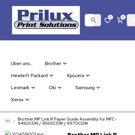
0
0
Über uns...
Brother
Hewlett Packard
Kyocera
Lexmark
Oki
Samsung
Xerox
Brother MP Link R Paper Guide Assembly für MFC-
9460CDN / 9560CDW / 9970CDW
Brother MP Link R