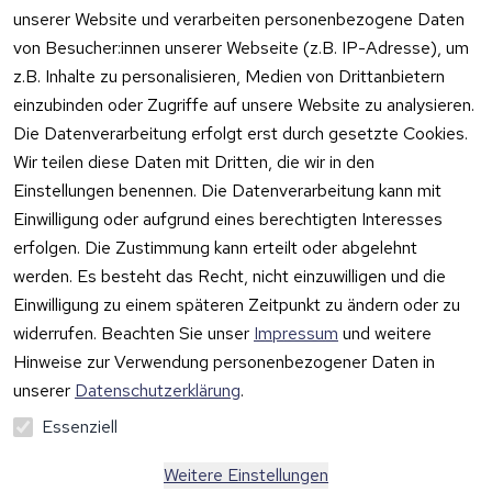
unserer Website und verarbeiten personenbezogene Daten
Rechtliches
Kontakt
Support
Zahlung 
von Besucher:innen unserer Webseite (z.B. IP-Adresse), um
und 
AGB
Prilux Print 
Hersteller
z.B. Inhalte zu personalisieren, Medien von Drittanbietern
Versand
Solutions
Impressum
Fehlermeldung
einzubinden oder Zugriffe auf unsere Website zu analysieren.
Wilhem-
en
Datenschutzer
Die Datenverarbeitung erfolgt erst durch gesetzte Cookies.
Leuschner-Str. 
klärung
Druckqualität
Wir teilen diese Daten mit Dritten, die wir in den
19
Barrierefreiheit
Wartungskit
Einstellungen benennen. Die Datenverarbeitung kann mit
D-63322 
serklärung
Einwilligung oder aufgrund eines berechtigten Interesses
Roller-
Rödermark
erfolgen. Die Zustimmung kann erteilt oder abgelehnt
Widerrufsbeleh
Diagramm 
Tel.: 06074 
rung
werden. Es besteht das Recht, nicht einzuwilligen und die
Ersatzteile 
6940657
Einwilligung zu einem späteren Zeitpunkt zu ändern oder zu
Retoureninfo
aus eigenen 
Email: 
widerrufen. Beachten Sie unser
Impressum
und weitere
Lagerbestan
Versandpaus
info@prilux-
d
chale 5,95 
Hinweise zur Verwendung personenbezogener Daten in
Vertrag
shop.de
Euro
unserer
Datenschutzerklärung
.
widerrufen
Mo.-Fr. 09:00 
Essenziell
bis 12:00 Uhr
Weitere Einstellungen