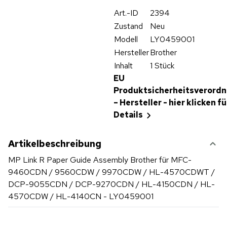
Art.-ID
2394
Zustand
Neu
Modell
LY0459001
Hersteller
Brother
Inhalt
1 Stück
EU
Produktsicherheitsverord
– Hersteller - hier klicken fü
Details
Artikelbeschreibung
MP Link R Paper Guide Assembly Brother für MFC-
9460CDN / 9560CDW / 9970CDW / HL-4570CDWT /
DCP-9055CDN / DCP-9270CDN / HL-4150CDN / HL-
4570CDW / HL-4140CN - LY0459001