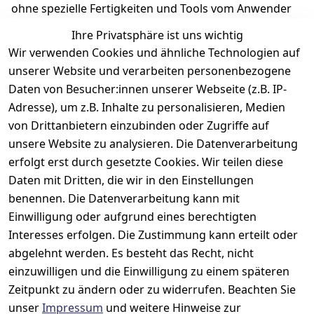
ohne spezielle Fertigkeiten und Tools vom Anwender 
ausgetauscht werden können.
Ihre Privatsphäre ist uns wichtig
Wir verwenden Cookies und ähnliche Technologien auf
unserer Website und verarbeiten personenbezogene
Daten von Besucher:innen unserer Webseite (z.B. IP-
Adresse), um z.B. Inhalte zu personalisieren, Medien
Rechtliches
Kontakt
Support
Zahlung 
von Drittanbietern einzubinden oder Zugriffe auf
und 
AGB
Prilux Print 
Hersteller
unsere Website zu analysieren. Die Datenverarbeitung
Versand
Solutions
Impressum
Fehlermeldun
erfolgt erst durch gesetzte Cookies. Wir teilen diese
Wilhem-
gen
Datenschutze
Daten mit Dritten, die wir in den Einstellungen
Leuschner-Str. 
rklärung
Druckqualität
benennen. Die Datenverarbeitung kann mit
19
Barrierefreihe
Wartungskit
Einwilligung oder aufgrund eines berechtigten
D-63322 
itserklärung
Interesses erfolgen. Die Zustimmung kann erteilt oder
Roller-
Rödermark
Widerrufsbele
Diagramm 
abgelehnt werden. Es besteht das Recht, nicht
Tel.: 06074 
hrung
einzuwilligen und die Einwilligung zu einem späteren
Ersatzteile 
6940657
Zeitpunkt zu ändern oder zu widerrufen. Beachten Sie
Retoureninfo
aus eigenen 
Email: 
unser
Impressum
und weitere Hinweise zur
Lagerbestand
Versandpausc