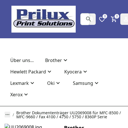
0
0
Über uns...
Brother
Hewlett Packard
Kyocera
Lexmark
Oki
Samsung
Xerox
Brother Dokumententräger UU2069008 für MFC-8500 /
MFC-9660 / Fax 4100 / 4750 / 5750 / 8360P Serie
Brother