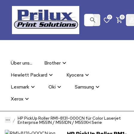
0
0
Über uns...
Brother
Hewlett Packard
Kyocera
Lexmark
Oki
Samsung
Xerox
HP PickUp Roller RM1-8131-000CN für Color Laserjet
Enterprise M551N / M551DN / M551XH Serie
HP PickUp Roller RM1-