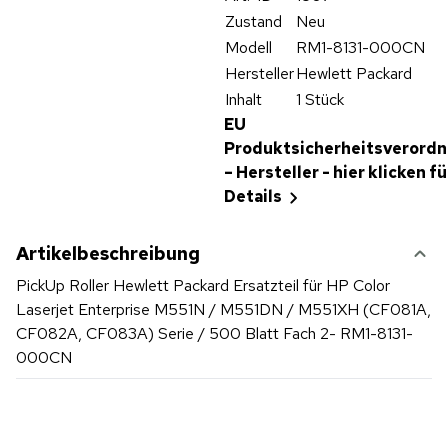
Zustand
Neu
Modell
RM1-8131-000CN
Hersteller
Hewlett Packard
Inhalt
1 Stück
EU
Produktsicherheitsverord
– Hersteller - hier klicken fü
Details
Artikelbeschreibung
PickUp Roller Hewlett Packard Ersatzteil für HP Color
Laserjet Enterprise M551N / M551DN / M551XH (CF081A,
CF082A, CF083A) Serie / 500 Blatt Fach 2- RM1-8131-
000CN