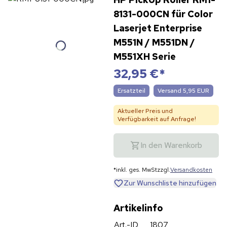
8131-000CN für Color
Laserjet Enterprise
M551N / M551DN /
M551XH Serie
32,95 €
*
Ersatzteil
Versand 5,95 EUR
Aktueller Preis und
Verfügbarkeit auf Anfrage!
In den Warenkorb
*
inkl. ges. MwSt
zzgl.
Versandkosten
Zur Wunschliste hinzufügen
Artikelinfo
Art.-ID
1807