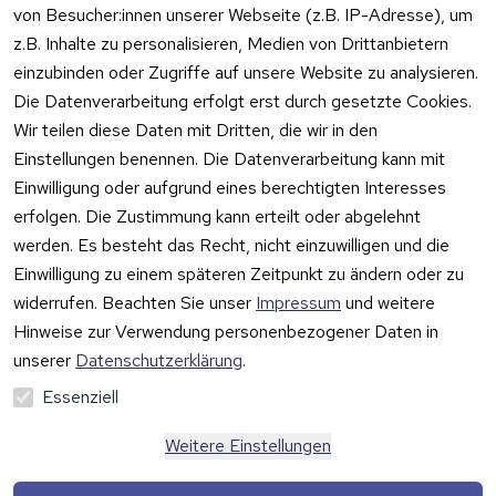
von Besucher:innen unserer Webseite (z.B. IP-Adresse), um
und 
AGB
Prilux Print 
Hersteller
z.B. Inhalte zu personalisieren, Medien von Drittanbietern
Versand
Solutions
Impressum
Fehlermeldung
einzubinden oder Zugriffe auf unsere Website zu analysieren.
Wilhem-
en
Datenschutzer
Die Datenverarbeitung erfolgt erst durch gesetzte Cookies.
Leuschner-Str. 
klärung
Druckqualität
Wir teilen diese Daten mit Dritten, die wir in den
19
Barrierefreiheit
Wartungskit
Einstellungen benennen. Die Datenverarbeitung kann mit
D-63322 
serklärung
Einwilligung oder aufgrund eines berechtigten Interesses
Roller-
Rödermark
erfolgen. Die Zustimmung kann erteilt oder abgelehnt
Widerrufsbeleh
Diagramm 
Tel.: 06074 
rung
werden. Es besteht das Recht, nicht einzuwilligen und die
Ersatzteile 
6940657
Einwilligung zu einem späteren Zeitpunkt zu ändern oder zu
Retoureninfo
aus eigenen 
Email: 
widerrufen. Beachten Sie unser
Impressum
und weitere
Lagerbestan
Versandpaus
info@prilux-
d
chale 5,95 
Hinweise zur Verwendung personenbezogener Daten in
Vertrag
shop.de
Euro
unserer
Datenschutzerklärung
.
widerrufen
Mo.-Fr. 09:00 
Essenziell
bis 12:00 Uhr
Weitere Einstellungen