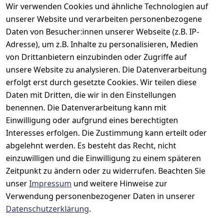
Wir verwenden Cookies und ähnliche Technologien auf
unserer Website und verarbeiten personenbezogene
Daten von Besucher:innen unserer Webseite (z.B. IP-
Adresse), um z.B. Inhalte zu personalisieren, Medien
Rechtliches
Kontakt
Support
Zahlung 
von Drittanbietern einzubinden oder Zugriffe auf
und 
AGB
Prilux Print 
Hersteller
unsere Website zu analysieren. Die Datenverarbeitung
Versand
Solutions
Impressum
Fehlermeldun
erfolgt erst durch gesetzte Cookies. Wir teilen diese
Wilhem-
gen
Datenschutze
Daten mit Dritten, die wir in den Einstellungen
Leuschner-Str. 
rklärung
Druckqualität
benennen. Die Datenverarbeitung kann mit
19
Barrierefreihe
Wartungskit
Einwilligung oder aufgrund eines berechtigten
D-63322 
itserklärung
Interesses erfolgen. Die Zustimmung kann erteilt oder
Roller-
Rödermark
Widerrufsbele
Diagramm 
abgelehnt werden. Es besteht das Recht, nicht
Tel.: 06074 
hrung
einzuwilligen und die Einwilligung zu einem späteren
Ersatzteile 
6940657
Zeitpunkt zu ändern oder zu widerrufen. Beachten Sie
Retoureninfo
aus eigenen 
Email: 
unser
Impressum
und weitere Hinweise zur
Lagerbestand
Versandpausc
info@prilux-
hale 5,95 
Verwendung personenbezogener Daten in unserer
Vertrag
shop.de
Euro
Datenschutzerklärung
.
widerrufen
Mo.-Fr. 09:00 