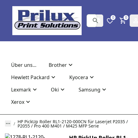
0
0
Über uns...
Brother
Hewlett Packard
Kyocera
Lexmark
Oki
Samsung
Xerox
HP PickUp Roller RL1-2120-000CN für Laserjet P2035 /
P2055 / Pro 400 M401 / M425 MFP Serie
HP PickUp Roller RL1-