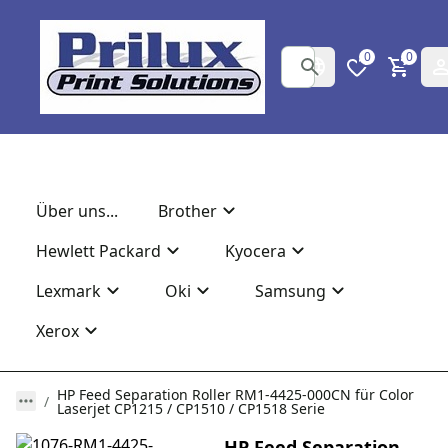
0
0
Über uns...
Brother
Hewlett Packard
Kyocera
Lexmark
Oki
Samsung
Xerox
HP Feed Separation Roller RM1-4425-000CN für Color
Laserjet CP1215 / CP1510 / CP1518 Serie
HP Feed Separation