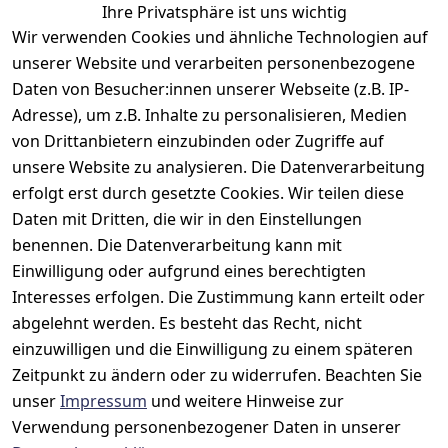
Ihre Privatsphäre ist uns wichtig
Wir verwenden Cookies und ähnliche Technologien auf
unserer Website und verarbeiten personenbezogene
Daten von Besucher:innen unserer Webseite (z.B. IP-
Adresse), um z.B. Inhalte zu personalisieren, Medien
Rechtliches
Kontakt
Support
Zahlung 
von Drittanbietern einzubinden oder Zugriffe auf
und 
AGB
Prilux Print 
Hersteller
unsere Website zu analysieren. Die Datenverarbeitung
Versand
Solutions
Impressum
Fehlermeldun
erfolgt erst durch gesetzte Cookies. Wir teilen diese
Wilhem-
gen
Datenschutze
Daten mit Dritten, die wir in den Einstellungen
Leuschner-Str. 
rklärung
Druckqualität
benennen. Die Datenverarbeitung kann mit
19
Barrierefreihe
Wartungskit
Einwilligung oder aufgrund eines berechtigten
D-63322 
itserklärung
Interesses erfolgen. Die Zustimmung kann erteilt oder
Roller-
Rödermark
Widerrufsbele
Diagramm 
abgelehnt werden. Es besteht das Recht, nicht
Tel.: 06074 
hrung
einzuwilligen und die Einwilligung zu einem späteren
Ersatzteile 
6940657
Zeitpunkt zu ändern oder zu widerrufen. Beachten Sie
Retoureninfo
aus eigenen 
Email: 
unser
Impressum
und weitere Hinweise zur
Lagerbestand
Versandpausc
info@prilux-
hale 5,95 
Verwendung personenbezogener Daten in unserer
Vertrag
shop.de