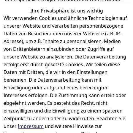
ausgetauscht werden können.
Ihre Privatsphäre ist uns wichtig
Wir verwenden Cookies und ähnliche Technologien auf
unserer Website und verarbeiten personenbezogene
Daten von Besucher:innen unserer Webseite (z.B. IP-
Adresse), um z.B. Inhalte zu personalisieren, Medien
Rechtliches
Kontakt
Support
Zahlung 
von Drittanbietern einzubinden oder Zugriffe auf
und 
AGB
Prilux Print 
Hersteller
unsere Website zu analysieren. Die Datenverarbeitung
Versand
Solutions
Impressum
Fehlermeldun
erfolgt erst durch gesetzte Cookies. Wir teilen diese
Wilhem-
gen
Datenschutze
Daten mit Dritten, die wir in den Einstellungen
Leuschner-Str. 
rklärung
Druckqualität
benennen. Die Datenverarbeitung kann mit
19
Barrierefreihe
Wartungskit
Einwilligung oder aufgrund eines berechtigten
D-63322 
itserklärung
Interesses erfolgen. Die Zustimmung kann erteilt oder
Roller-
Rödermark
Widerrufsbele
Diagramm 
abgelehnt werden. Es besteht das Recht, nicht
Tel.: 06074 
hrung
einzuwilligen und die Einwilligung zu einem späteren
Ersatzteile 
6940657
Zeitpunkt zu ändern oder zu widerrufen. Beachten Sie
Retoureninfo
aus eigenen 
Email: 
unser
Impressum
und weitere Hinweise zur
Lagerbestand
Versandpausc
info@prilux-