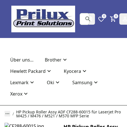
0
0
Über uns...
Brother
Hewlett Packard
Kyocera
Lexmark
Oki
Samsung
Xerox
HP Pickup Roller Assy ADF CF288-60015 für Laserjet Pro
M425 / M476 / M521 / M570 MFP Serie
HP Pickup Roller Assy