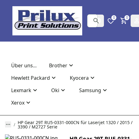
0
0
Über uns...
Brother
Hewlett Packard
Kyocera
Lexmark
Oki
Samsung
Xerox
HP Gear 29T RU5-0331-000CN für Laserjet 1320 / 2015 /
3390 / M2727 Serie
HP Gear 29T RU5-0331-