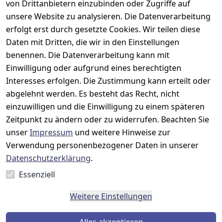
von Drittanbietern einzubinden oder Zugriffe auf
und 
AGB
Prilux Print 
Hersteller
unsere Website zu analysieren. Die Datenverarbeitung
Versand
Solutions
Impressum
Fehlermeldun
erfolgt erst durch gesetzte Cookies. Wir teilen diese
Wilhem-
gen
Datenschutze
Daten mit Dritten, die wir in den Einstellungen
Leuschner-Str. 
rklärung
Druckqualität
benennen. Die Datenverarbeitung kann mit
19
Barrierefreihe
Wartungskit
Einwilligung oder aufgrund eines berechtigten
D-63322 
itserklärung
Interesses erfolgen. Die Zustimmung kann erteilt oder
Roller-
Rödermark
Widerrufsbele
Diagramm 
abgelehnt werden. Es besteht das Recht, nicht
Tel.: 06074 
hrung
einzuwilligen und die Einwilligung zu einem späteren
Ersatzteile 
6940657
Zeitpunkt zu ändern oder zu widerrufen. Beachten Sie
Retoureninfo
aus eigenen 
Email: 
unser
Impressum
und weitere Hinweise zur
Lagerbestand
Versandpausc
info@prilux-
hale 5,95 
Verwendung personenbezogener Daten in unserer
Vertrag
shop.de
Euro
Datenschutzerklärung
.
widerrufen
Mo.-Fr. 09:00 
Essenziell
bis 12:00 Uhr
Weitere Einstellungen