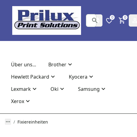
0
0
Über uns...
Brother
Hewlett Packard
Kyocera
Lexmark
Oki
Samsung
Xerox
Fixiereinheiten