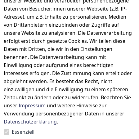
unserer Website und verarbeiten personenbezogene
Daten von Besucher:innen unserer Webseite (z.B. IP-
Adresse), um z.B. Inhalte zu personalisieren, Medien
Rechtliches
Kontakt
Support
Zahlung 
von Drittanbietern einzubinden oder Zugriffe auf
und 
AGB
Prilux Print 
Hersteller
unsere Website zu analysieren. Die Datenverarbeitung
Versand
Solutions
Impressum
Fehlermeldun
erfolgt erst durch gesetzte Cookies. Wir teilen diese
Wilhem-
gen
Datenschutze
Daten mit Dritten, die wir in den Einstellungen
Leuschner-Str. 
rklärung
Druckqualität
benennen. Die Datenverarbeitung kann mit
19
Barrierefreihe
Wartungskit
Einwilligung oder aufgrund eines berechtigten
D-63322 
itserklärung
Interesses erfolgen. Die Zustimmung kann erteilt oder
Roller-
Rödermark
abgelehnt werden. Es besteht das Recht, nicht
Widerrufsbele
Diagramm 
Tel.: 06074 
hrung
einzuwilligen und die Einwilligung zu einem späteren
Ersatzteile 
6940657
Zeitpunkt zu ändern oder zu widerrufen. Beachten Sie
Retoureninfo
aus eigenen 
Email: 
unser
Impressum
und weitere Hinweise zur
Lagerbestand
Versandpausc
info@prilux-
hale 5,95 
Verwendung personenbezogener Daten in unserer
Vertrag
shop.de
Euro
Datenschutzerklärung
.
widerrufen
Mo.-Fr. 08:00 
Essenziell
bis 12:00 Uhr