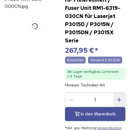
Fuser Unit RM1-6319-
030CN für Laserjet
P3015D / P3015N /
P3015DN / P3015X
Serie
267,95 €
*
Ersatzteil
Versand 5,95 EUR
Ab Lager verfügbar, Lieferzeit:
1-3 Tage
Hinweis: Techniker-Kit
In den Warenkorb
*
inkl. ges. MwSt
zzgl.
Versandkosten