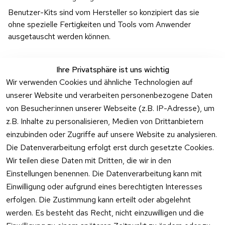
Benutzer-Kits sind vom Hersteller so konzipiert das sie 
ohne spezielle Fertigkeiten und Tools vom Anwender 
ausgetauscht werden können.
Ihre Privatsphäre ist uns wichtig
Wir verwenden Cookies und ähnliche Technologien auf
unserer Website und verarbeiten personenbezogene Daten
Rechtliches
Kontakt
Support
Zahlung 
von Besucher:innen unserer Webseite (z.B. IP-Adresse), um
und 
AGB
Prilux Print 
Hersteller
z.B. Inhalte zu personalisieren, Medien von Drittanbietern
Versand
Solutions
Impressum
Fehlermeldung
einzubinden oder Zugriffe auf unsere Website zu analysieren.
Wilhem-
en
Datenschutzer
Die Datenverarbeitung erfolgt erst durch gesetzte Cookies.
Leuschner-Str. 
klärung
Druckqualität
Wir teilen diese Daten mit Dritten, die wir in den
19
Barrierefreiheit
Wartungskit
Einstellungen benennen. Die Datenverarbeitung kann mit
D-63322 
serklärung
Einwilligung oder aufgrund eines berechtigten Interesses
Roller-
Rödermark
erfolgen. Die Zustimmung kann erteilt oder abgelehnt
Widerrufsbeleh
Diagramm 
Tel.: 06074 
rung
werden. Es besteht das Recht, nicht einzuwilligen und die
Ersatzteile 
6940657