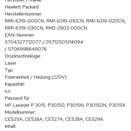
Hewlett Packard
Herstellernummer:
RM1-6319-000CN, RM1-6319-010CN, RM1-6319-020CN,
RM1-6319-030CN, RM2-2903-000CN
EAN-Nummer:
5704327712077 / 05712505114094
/
5706998849076
Drucktechnologie:
Laser
Typ:
Fixiereinheit / Heizung (220V)
Kapazität:
n.n.
Passend für:
HP Laserjet P 3015, P3015D, P3015N, P3015DN, P3015X
Modellnummer:
CE525A, CE526A, CE527A, CE528A, CE529A
Inhalt: