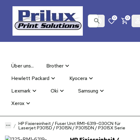
0
0
Über uns...
Brother
Hewlett Packard
Kyocera
Lexmark
Oki
Samsung
Xerox
HP Fixiereinheit / Fuser Unit RM1-6319-030CN für
Laserjet P3015D / P3015N / P3015DN / P3015X Serie
HP Fixiereinheit /