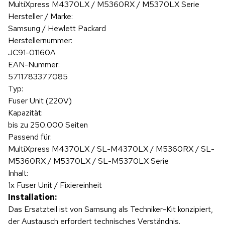
MultiXpress M4370LX / M5360RX / M5370LX Serie
Hersteller / Marke:
Samsung / Hewlett Packard
Herstellernummer:
JC91-01160A
EAN-Nummer:
5711783377085
Typ:
Fuser Unit (220V)
Kapazität:
bis zu 250.000 Seiten
Passend für:
MultiXpress M4370LX / SL-M4370LX / M5360RX / SL-
M5360RX / M5370LX / SL-M5370LX Serie
Inhalt:
1x Fuser Unit / Fixiereinheit
Installation:
Das Ersatzteil ist von Samsung als Techniker-Kit konzipiert,
der Austausch erfordert technisches Verständnis.