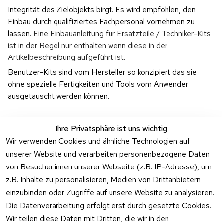
Integrität des Zielobjekts birgt. Es wird empfohlen, den 
Einbau durch qualifiziertes Fachpersonal vornehmen zu 
lassen. 
Eine Einbauanleitung für Ersatzteile / Techniker-Kits 
ist in der Regel nur enthalten wenn diese in der 
Artikelbeschreibung aufgeführt ist.
Benutzer-Kits sind vom Hersteller so konzipiert das sie 
ohne spezielle Fertigkeiten und Tools vom Anwender 
ausgetauscht werden können.
Ihre Privatsphäre ist uns wichtig
Wir verwenden Cookies und ähnliche Technologien auf
unserer Website und verarbeiten personenbezogene Daten
Rechtliches
Kontakt
Support
Zahlung 
von Besucher:innen unserer Webseite (z.B. IP-Adresse), um
und 
AGB
Prilux Print 
Hersteller
z.B. Inhalte zu personalisieren, Medien von Drittanbietern
Versand
Solutions
Impressum
Fehlermeldung
einzubinden oder Zugriffe auf unsere Website zu analysieren.
Wilhem-
en
Datenschutzer
Die Datenverarbeitung erfolgt erst durch gesetzte Cookies.
Leuschner-Str. 
klärung
Druckqualität
Wir teilen diese Daten mit Dritten, die wir in den