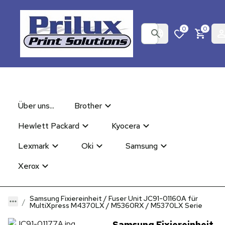
0
0
Über uns...
Brother
Hewlett Packard
Kyocera
Lexmark
Oki
Samsung
Xerox
Samsung Fixiereinheit / Fuser Unit JC91-01160A für
MultiXpress M4370LX / M5360RX / M5370LX Serie
Samsung Fixiereinheit