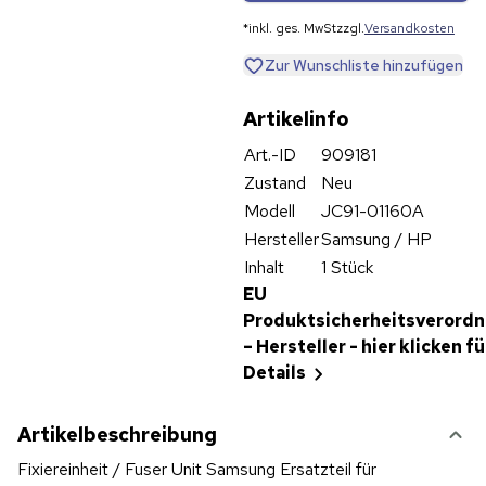
*
inkl. ges. MwSt
zzgl.
Versandkosten
Zur Wunschliste hinzufügen
Artikelinfo
Art.-ID
909181
Zustand
Neu
Modell
JC91-01160A
Hersteller
Samsung / HP
Inhalt
1 Stück
EU
Produktsicherheitsverord
– Hersteller - hier klicken fü
Details
Artikelbeschreibung
Fixiereinheit / Fuser Unit Samsung Ersatzteil für