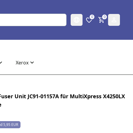
0
0
Xerox
Fuser Unit JC91-01157A für MultiXpress X4250LX
e
d 5,95 EUR