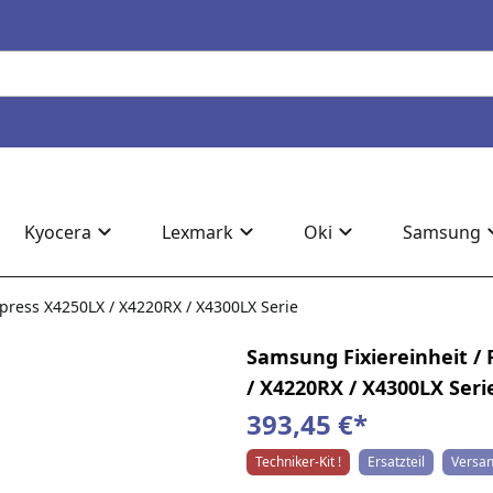
Kyocera
Lexmark
Oki
Samsung
Xpress X4250LX / X4220RX / X4300LX Serie
Samsung Fixiereinheit / 
/ X4220RX / X4300LX Seri
393,45 €
*
Techniker-Kit !
Ersatzteil
Versan