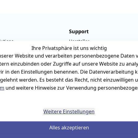
Support
lutions
Hersteller
Ihre Privatsphäre ist uns wichtig
ner-Str. 19
Fehlermeldungen
serer Website und verarbeiten personenbezogene Daten vo
rmark
Druckqualität
etern einzubinden oder Zugriffe auf unsere Website zu anal
940657
Wartungskit
e wir in den Einstellungen benennen. Die Datenverarbeitung 
rilux-shop.de
Roller-Diagramm 
gelehnt werden. Es besteht das Recht, nicht einzuwilligen 
um
und weitere Hinweise zur Verwendung personenbezogen
bis 12:00 Uhr
Ersatzteile aus eigenen Lagerbe
Weitere Einstellungen
Alles akzeptieren