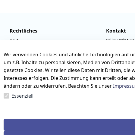
Rechtliches
Kontakt
AGB
Prilux Print So
Impressum
Wilhem-Leusch
Wir verwenden Cookies und ähnliche Technologien auf un
Datenschutzerklärung
D-63322 Röde
um z.B. Inhalte zu personalisieren, Medien von Drittanbi
Barrierefreiheitserklärung
Tel.: 06074 6
gesetzte Cookies. Wir teilen diese Daten mit Dritten, di
Widerrufsbelehrung
Email: info@p
Interesses erfolgen. Die Zustimmung kann erteilt oder ab
ändern oder zu widerrufen. Beachten Sie unser
Impress
Retoureninfo
Mo.-Fr. 09:00 
Essenziell
Vertrag widerrufen