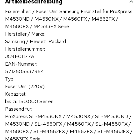
Artikelbeschreibung
Fixiereinheit / Fuser Unit Samsung Ersatzteil für ProXpress
M4530ND / M4530NX / M4560FX / M4562FX /
M4580FX / M4583FX Serie
Hersteller / Marke:
Samsung / Hewlett Packard
Herstellernummer:
JC91-01177A
EAN-Nummer:
5712505537954
Typ:
Fuser Unit (220V)
Kapazität:
bis zu 150.000 Seiten
Passend für:
ProXpress SL-M4530NX / M4530NX / SL-M4530ND /
M4530ND / SL-4560FX / M4560FX / SL-M4580FX /
M4580FX / SL-M4562FX / M4562FX / SL-M4583FX /
M4583FX Serie