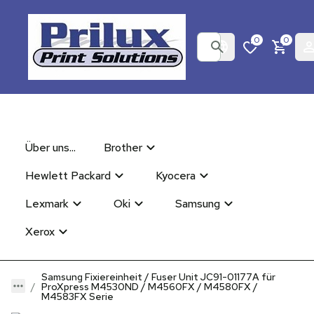
0
0
Über uns...
Brother
Hewlett Packard
Kyocera
Lexmark
Oki
Samsung
Xerox
Samsung Fixiereinheit / Fuser Unit JC91-01177A für
ProXpress M4530ND / M4560FX / M4580FX /
M4583FX Serie