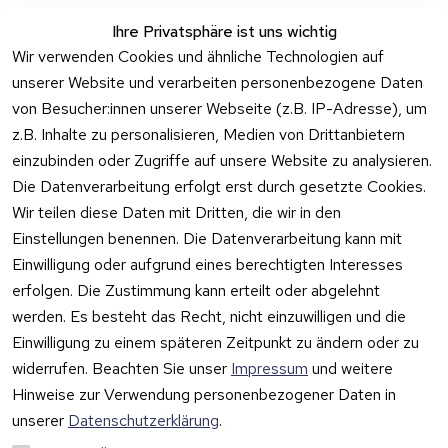
Ihre Privatsphäre ist uns wichtig
Wir verwenden Cookies und ähnliche Technologien auf
unserer Website und verarbeiten personenbezogene Daten
Rechtliches
Kontakt
Support
Zahlung 
von Besucher:innen unserer Webseite (z.B. IP-Adresse), um
und 
AGB
Prilux Print 
Hersteller
z.B. Inhalte zu personalisieren, Medien von Drittanbietern
Versand
Solutions
Impressum
Fehlermeldung
einzubinden oder Zugriffe auf unsere Website zu analysieren.
Wilhem-
en
Datenschutzer
Die Datenverarbeitung erfolgt erst durch gesetzte Cookies.
Leuschner-Str. 
klärung
Druckqualität
Wir teilen diese Daten mit Dritten, die wir in den
19
Barrierefreiheit
Wartungskit
Einstellungen benennen. Die Datenverarbeitung kann mit
D-63322 
serklärung
Einwilligung oder aufgrund eines berechtigten Interesses
Roller-
Rödermark
erfolgen. Die Zustimmung kann erteilt oder abgelehnt
Widerrufsbeleh
Diagramm 
Tel.: 06074 
rung
werden. Es besteht das Recht, nicht einzuwilligen und die
Ersatzteile 
6940657
Einwilligung zu einem späteren Zeitpunkt zu ändern oder zu
Retoureninfo
aus eigenen 
Email: 
widerrufen. Beachten Sie unser
Impressum
und weitere
Lagerbestan
Versandpaus
info@prilux-
d
chale 5,95 
Hinweise zur Verwendung personenbezogener Daten in
Vertrag
shop.de
Euro
unserer
Datenschutzerklärung
.
widerrufen
Mo.-Fr. 09:00 