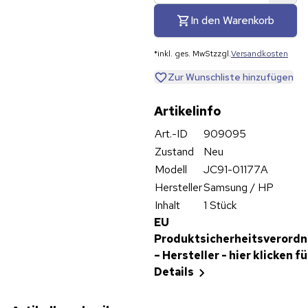
In den Warenkorb
*
inkl. ges. MwSt
zzgl.
Versandkosten
Zur Wunschliste hinzufügen
Artikelinfo
Art.-ID
909095
Zustand
Neu
Modell
JC91-01177A
Hersteller
Samsung / HP
Inhalt
1 Stück
EU
Produktsicherheitsverord
– Hersteller - hier klicken fü
Details