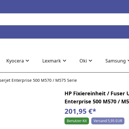
Kyocera
Lexmark
Oki
Samsung
serjet Enterprise 500 M570 / M575 Serie
HP Fixiereinheit / Fuser
Enterprise 500 M570 / M5
201,95 €
*
Benutzer-Kit
Versand 5,95 EUR