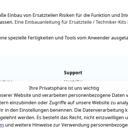
Einbau von Ersatzteilen Risiken für die Funktion und Integ
assen. 
Eine Einbauanleitung für Ersatzteile / Techniker-Kits 
 ohne spezielle Fertigkeiten und Tools vom Anwender ausge
Support
lutions
Hersteller
Ihre Privatsphäre ist uns wichtig
ner-Str. 19
Fehlermeldungen
serer Website und verarbeiten personenbezogene Daten vo
rmark
Druckqualität
etern einzubinden oder Zugriffe auf unsere Website zu anal
940657
Wartungskit
e wir in den Einstellungen benennen. Die Datenverarbeitung 
rilux-shop.de
Roller-Diagramm 
gelehnt werden. Es besteht das Recht, nicht einzuwilligen 
um
und weitere Hinweise zur Verwendung personenbezogen
bis 12:00 Uhr
Ersatzteile aus eigenen Lagerbe