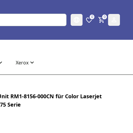
0
0
Xerox
 Unit RM1-8156-000CN für Color Laserjet
75 Serie