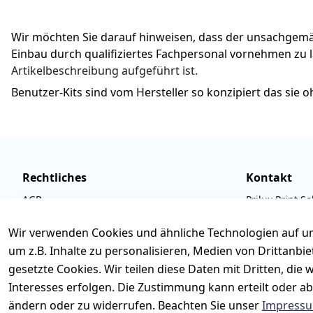
Wir möchten Sie darauf hinweisen, dass der unsachgemäße 
Einbau durch qualifiziertes Fachpersonal vornehmen zu l
Artikelbeschreibung aufgeführt ist.
Benutzer-Kits sind vom Hersteller so konzipiert das sie
Rechtliches
Kontakt
AGB
Prilux Print So
Impressum
Wilhem-Leusch
Wir verwenden Cookies und ähnliche Technologien auf un
Datenschutzerklärung
D-63322 Röde
um z.B. Inhalte zu personalisieren, Medien von Drittanbi
Barrierefreiheitserklärung
Tel.: 06074 6
gesetzte Cookies. Wir teilen diese Daten mit Dritten, di
Widerrufsbelehrung
Email: info@p
Interesses erfolgen. Die Zustimmung kann erteilt oder ab
ändern oder zu widerrufen. Beachten Sie unser
Impress
Retoureninfo
Mo.-Fr. 09:00 