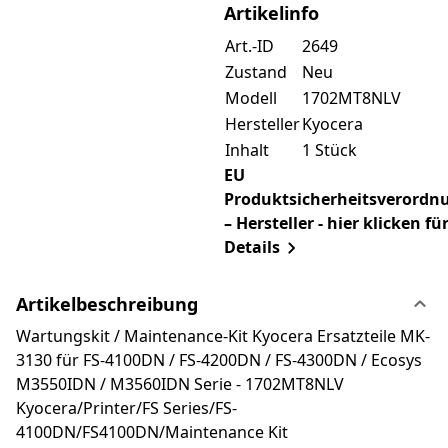
Artikelinfo
Art.-ID
2649
Zustand
Neu
Modell
1702MT8NLV
Hersteller
Kyocera
Inhalt
1 Stück
EU
Produktsicherheitsverordn
– Hersteller - hier klicken fü
Details
Artikelbeschreibung
Wartungskit / Maintenance-Kit Kyocera Ersatzteile MK-
3130 für FS-4100DN / FS-4200DN / FS-4300DN / Ecosys
M3550IDN / M3560IDN Serie - 1702MT8NLV
Kyocera/Printer/FS Series/FS-
4100DN/FS4100DN/Maintenance Kit