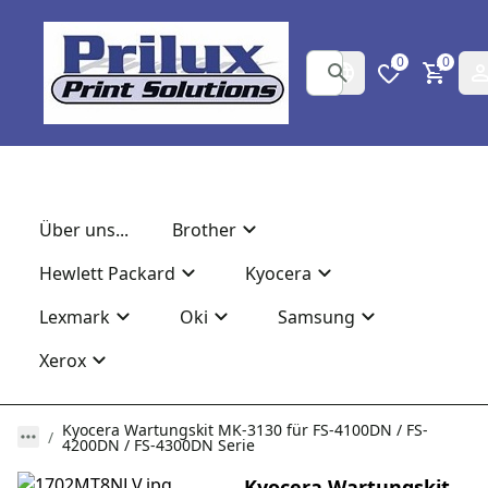
0
0
Über uns...
Brother
Hewlett Packard
Kyocera
Lexmark
Oki
Samsung
Xerox
Kyocera Wartungskit MK-3130 für FS-4100DN / FS-
4200DN / FS-4300DN Serie
Kyocera Wartungskit