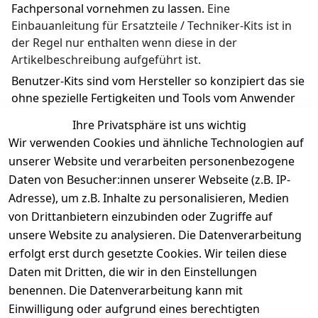
Fachpersonal vornehmen zu lassen. 
Eine 
Einbauanleitung für Ersatzteile / Techniker-Kits ist in 
der Regel nur enthalten wenn diese in der 
Artikelbeschreibung aufgeführt ist.
Benutzer-Kits sind vom Hersteller so konzipiert das sie 
ohne spezielle Fertigkeiten und Tools vom Anwender 
ausgetauscht werden können.
Ihre Privatsphäre ist uns wichtig
Wir verwenden Cookies und ähnliche Technologien auf
unserer Website und verarbeiten personenbezogene
Daten von Besucher:innen unserer Webseite (z.B. IP-
Adresse), um z.B. Inhalte zu personalisieren, Medien
Rechtliches
Kontakt
Support
Zahlung 
von Drittanbietern einzubinden oder Zugriffe auf
und 
AGB
Prilux Print 
Hersteller
unsere Website zu analysieren. Die Datenverarbeitung
Versand
Solutions
Impressum
Fehlermeldun
erfolgt erst durch gesetzte Cookies. Wir teilen diese
Wilhem-
gen
Datenschutze
Daten mit Dritten, die wir in den Einstellungen
Leuschner-Str. 
rklärung
Druckqualität
benennen. Die Datenverarbeitung kann mit
19
Barrierefreihe
Wartungskit
Einwilligung oder aufgrund eines berechtigten