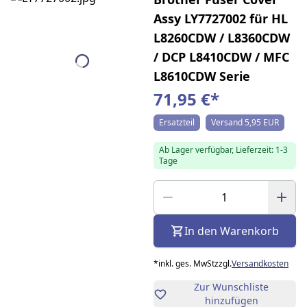
Assy LY7727002 für HL
L8260CDW / L8360CDW
/ DCP L8410CDW / MFC
L8610CDW Serie
71,95 €
*
Ersatzteil
Versand 5,95 EUR
Ab Lager verfügbar, Lieferzeit: 1-3
Tage
In den Warenkorb
*
inkl. ges. MwSt
zzgl.
Versandkosten
Zur Wunschliste
hinzufügen