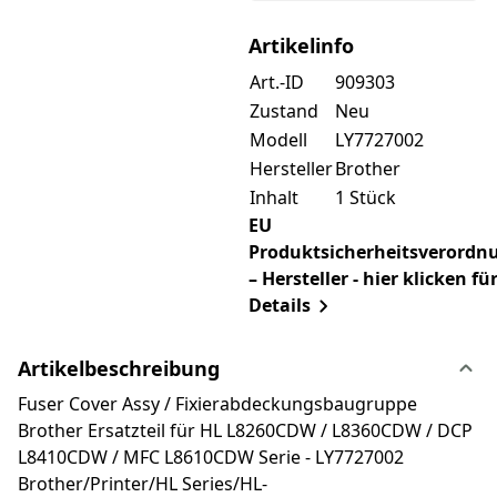
Artikelinfo
Art.-ID
909303
Zustand
Neu
Modell
LY7727002
Hersteller
Brother
Inhalt
1 Stück
EU
Produktsicherheitsverordn
– Hersteller - hier klicken fü
Details
Artikelbeschreibung
Fuser Cover Assy / Fixierabdeckungsbaugruppe
Brother Ersatzteil für HL L8260CDW / L8360CDW / DCP
L8410CDW / MFC L8610CDW Serie - LY7727002
Brother/Printer/HL Series/HL-