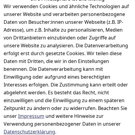
Wir verwenden Cookies und ähnliche Technologien auf
unserer Website und verarbeiten personenbezogene
Daten von Besucher:innen unserer Webseite (z.B. IP-
Adresse), um z.B. Inhalte zu personalisieren, Medien
Rechtliches
Kontakt
Support
Zahlung 
von Drittanbietern einzubinden oder Zugriffe auf
und 
AGB
Prilux Print 
Hersteller
unsere Website zu analysieren. Die Datenverarbeitung
Versand
Solutions
Impressum
Fehlermeldun
erfolgt erst durch gesetzte Cookies. Wir teilen diese
Wilhem-
gen
Datenschutze
Daten mit Dritten, die wir in den Einstellungen
Leuschner-Str. 
rklärung
Druckqualität
benennen. Die Datenverarbeitung kann mit
19
Barrierefreihe
Wartungskit
Einwilligung oder aufgrund eines berechtigten
D-63322 
itserklärung
Interesses erfolgen. Die Zustimmung kann erteilt oder
Roller-
Rödermark
Widerrufsbele
Diagramm 
abgelehnt werden. Es besteht das Recht, nicht
Tel.: 06074 
hrung
einzuwilligen und die Einwilligung zu einem späteren
Ersatzteile 
6940657
Zeitpunkt zu ändern oder zu widerrufen. Beachten Sie
Retoureninfo
aus eigenen 
Email: 
unser
Impressum
und weitere Hinweise zur
Lagerbestand
Versandpausc
info@prilux-
hale 5,95 
Verwendung personenbezogener Daten in unserer
Vertrag
shop.de
Euro
Datenschutzerklärung
.
widerrufen