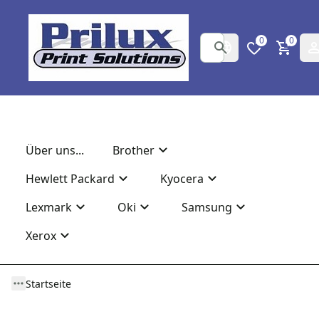
0
0
Über uns...
Brother
Hewlett Packard
Kyocera
Lexmark
Oki
Samsung
Xerox
Startseite