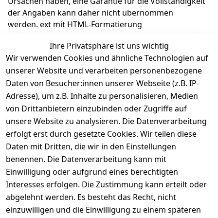
Ursachen haben, eine Garantie für die Vollständigkeit 
der Angaben kann daher nicht übernommen 
werden. ext mit HTML-Formatierung
Ihre Privatsphäre ist uns wichtig
Wir verwenden Cookies und ähnliche Technologien auf
unserer Website und verarbeiten personenbezogene
Daten von Besucher:innen unserer Webseite (z.B. IP-
Adresse), um z.B. Inhalte zu personalisieren, Medien
Rechtliches
Kontakt
Support
Zahlung 
von Drittanbietern einzubinden oder Zugriffe auf
und 
AGB
Prilux Print 
Hersteller
unsere Website zu analysieren. Die Datenverarbeitung
Versand
Solutions
Impressum
Fehlermeldun
erfolgt erst durch gesetzte Cookies. Wir teilen diese
Wilhem-
gen
Datenschutze
Daten mit Dritten, die wir in den Einstellungen
Leuschner-Str. 
rklärung
Druckqualität
benennen. Die Datenverarbeitung kann mit
19
Barrierefreihe
Wartungskit
Einwilligung oder aufgrund eines berechtigten
D-63322 
itserklärung
Interesses erfolgen. Die Zustimmung kann erteilt oder
Roller-
Rödermark
abgelehnt werden. Es besteht das Recht, nicht
Widerrufsbele
Diagramm 
Tel.: 06074 
hrung
einzuwilligen und die Einwilligung zu einem späteren
Ersatzteile 
6940657